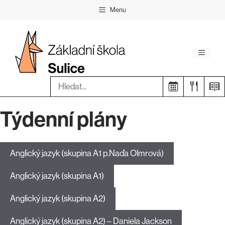
Přeskočit
Menu
na
obsah
Menu
Hledat:
Týdenní plány
Anglický jazyk (skupina A1 p.Naďa Olmrová)
Anglický jazyk (skupina A1)
Anglický jazyk (skupina A2)
Anglický jazyk (skupina A2) – Daniela Jackson