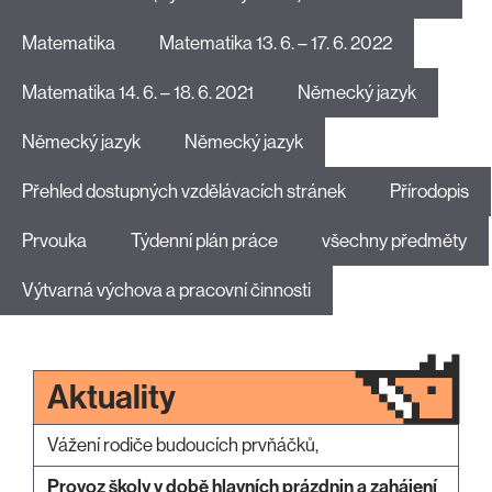
Matematika
Matematika 13. 6. – 17. 6. 2022
Matematika 14. 6. – 18. 6. 2021
Německý jazyk
Německý jazyk
Německý jazyk
Přehled dostupných vzdělávacích stránek
Přírodopis
Prvouka
Týdenní plán práce
všechny předměty
Výtvarná výchova a pracovní činnosti
Aktuality
Vážení rodiče budoucích prvňáčků,
Provoz školy v době hlavních prázdnin a zahájení