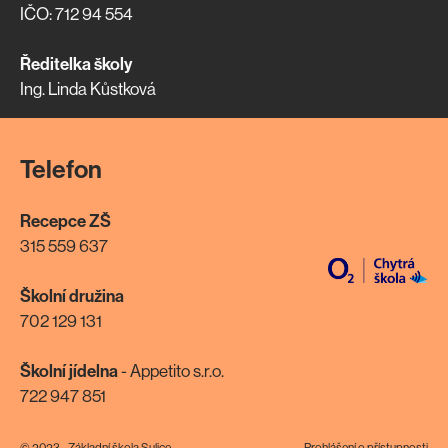
IČO: 712 94 554
Ředitelka školy
Ing. Linda Kůstková
Telefon
Recepce ZŠ
315 559 637
Školní družina
702 129 131
Školní jídelna
- Appetito s.r.o.
722 947 851
© 2023 - Základní škola Sulice
Prohlášení o přístupnosti