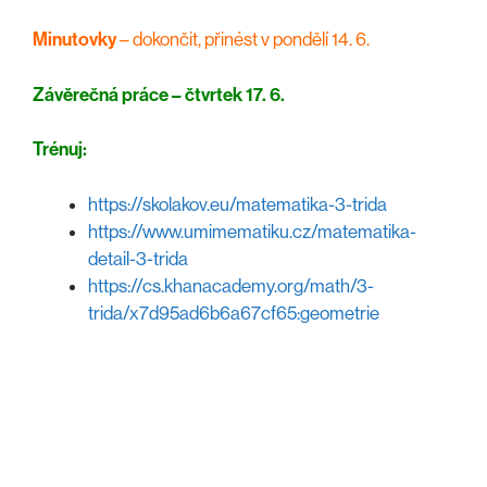
Minutovky
– dokončit, přinést v pondělí 14. 6.
Závěrečná práce – čtvrtek 17. 6.
Trénuj:
https://skolakov.eu/matematika-3-trida
https://www.umimematiku.cz/matematika-
detail-3-trida
https://cs.khanacademy.org/math/3-
trida/x7d95ad6b6a67cf65:geometrie