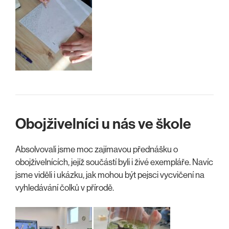
Obojživelníci u nás ve škole
Absolvovali jsme moc zajímavou přednášku o
obojživelnících, jejíž součástí byli i živé exempláře. Navíc
jsme viděli i ukázku, jak mohou být pejsci vycvičení na
vyhledávání čolků v přírodě.