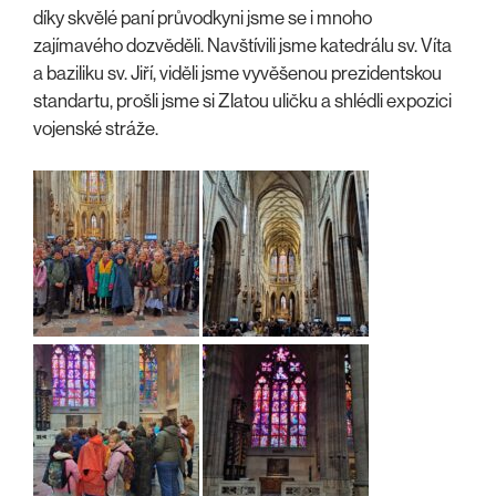
díky skvělé paní průvodkyni jsme se i mnoho
zajímavého dozvěděli. Navštívili jsme katedrálu sv. Víta
a baziliku sv. Jiří, viděli jsme vyvěšenou prezidentskou
standartu, prošli jsme si Zlatou uličku a shlédli expozici
vojenské stráže.