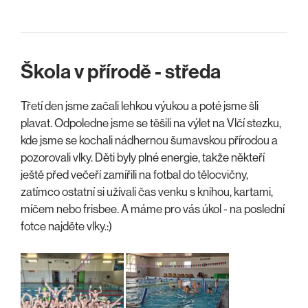
Škola v přírodě - středa
Třetí den jsme začali lehkou výukou a poté jsme šli
plavat. Odpoledne jsme se těšili na výlet na Vlčí stezku,
kde jsme se kochali nádhernou šumavskou přírodou a
pozorovali vlky. Děti byly plné energie, takže někteří
ještě před večeří zamířili na fotbal do tělocvičny,
zatímco ostatní si užívali čas venku s knihou, kartami,
míčem nebo frisbee. A máme pro vás úkol - na poslední
fotce najděte vlky.:)