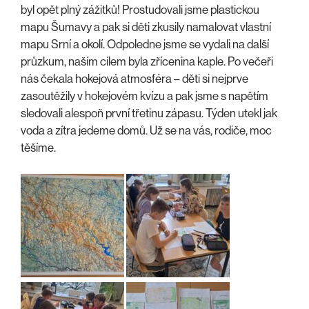
byl opět plný zážitků! Prostudovali jsme plastickou
mapu Šumavy a pak si děti zkusily namalovat vlastní
mapu Srní a okolí. Odpoledne jsme se vydali na další
průzkum, naším cílem byla zřícenina kaple. Po večeři
nás čekala hokejová atmosféra – děti si nejprve
zasoutěžily v hokejovém kvízu a pak jsme s napětím
sledovali alespoň první třetinu zápasu. Týden utekl jak
voda a zítra jedeme domů. Už se na vás, rodiče, moc
těšíme.