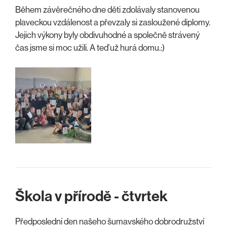
Během závěrečného dne děti zdolávaly stanovenou
plaveckou vzdálenost a převzaly si zasloužené diplomy.
Jejich výkony byly obdivuhodné a společně strávený
čas jsme si moc užili. A teď už hurá domu.:)
Škola v přírodě - čtvrtek
Předposlední den našeho šumavského dobrodružství