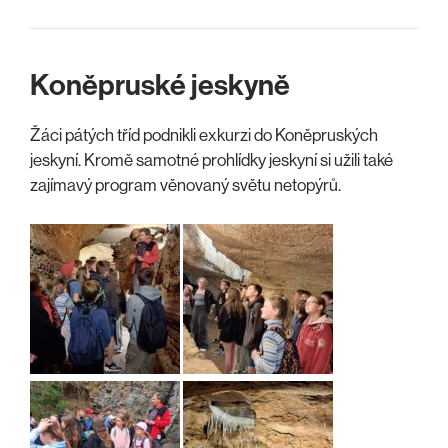
Koněpruské jeskyně
Žáci pátých tříd podnikli exkurzi do Koněpruských
jeskyní. Kromě samotné prohlídky jeskyní si užili také
zajímavý program věnovaný světu netopýrů.