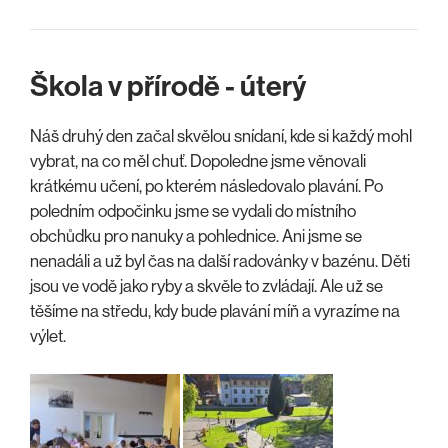
Škola v přírodě - úterý
Náš druhý den začal skvělou snídaní, kde si každý mohl
vybrat, na co měl chuť. Dopoledne jsme věnovali
krátkému učení, po kterém následovalo plavání. Po
poledním odpočinku jsme se vydali do místního
obchůdku pro nanuky a pohlednice. Ani jsme se
nenadáli a už byl čas na další radovánky v bazénu. Děti
jsou ve vodě jako ryby a skvěle to zvládají. Ale už se
těšíme na středu, kdy bude plavání míň a vyrazíme na
výlet.