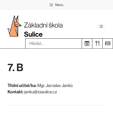
Přeskočit
Menu
na
obsah
Menu
Hledat:
7. B
Třídní učitel/ka:
Mgr. Jaroslav Janků
Kontakt:
janku@zssulice.cz