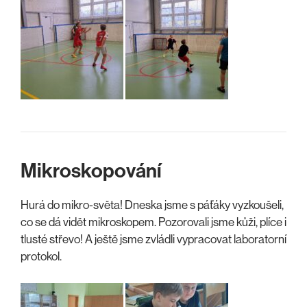
Mikroskopování
Hurá do mikro-světa! Dneska jsme s páťáky vyzkoušeli,
co se dá vidět mikroskopem. Pozorovali jsme kůži, plíce i
tlusté střevo! A ještě jsme zvládli vypracovat laboratorní
protokol.