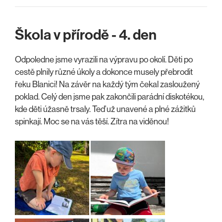
Škola v přírodě - 4. den
Odpoledne jsme vyrazili na výpravu po okolí. Děti po
cestě plnily různé úkoly a dokonce musely přebrodit
řeku Blanici! Na závěr na každý tým čekal zasloužený
poklad. Celý den jsme pak zakončili parádní diskotékou,
kde děti úžasně trsaly. Teď už unavené a plné zážitků
spinkají. Moc se na vás těší. Zítra na viděnou!