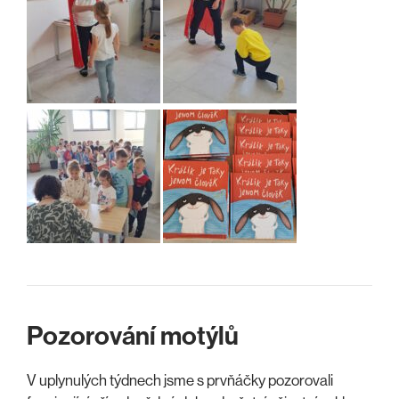
Pozorování motýlů
V uplynulých týdnech jsme s prvňáčky pozorovali