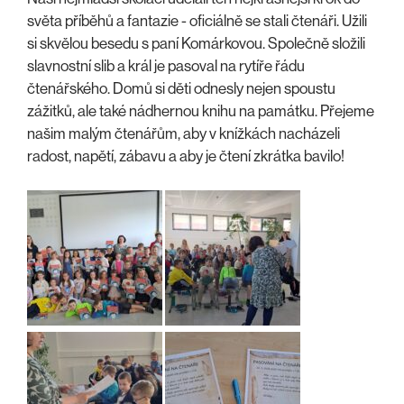
světa příběhů a fantazie - oficiálně se stali čtenáři. Užili
si skvělou besedu s paní Komárkovou. Společně složili
slavnostní slib a král je pasoval na rytíře řádu
čtenářského. Domů si děti odnesly nejen spoustu
zážitků, ale také nádhernou knihu na památku. Přejeme
našim malým čtenářům, aby v knížkách nacházeli
radost, napětí, zábavu a aby je čtení zkrátka bavilo!