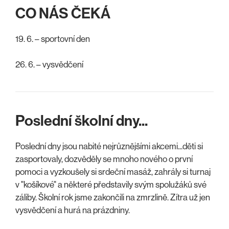
CO NÁS ČEKÁ
19. 6. – sportovní den
26. 6. – vysvědčení
Poslední školní dny...
Poslední dny jsou nabité nejrůznějšími akcemi...děti si
zasportovaly, dozvěděly se mnoho nového o první
pomoci a vyzkoušely si srdeční masáž, zahrály si turnaj
v "košíkové" a některé představily svým spolužáků své
záliby. Školní rok jsme zakončili na zmrzlině. Zítra už jen
vysvědčení a hurá na prázdniny.