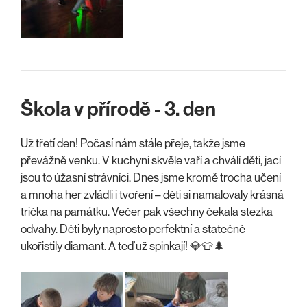
Škola v přírodě - 3. den
Už třetí den! Počasí nám stále přeje, takže jsme
převážně venku. V kuchyni skvěle vaří a chválí děti, jací
jsou to úžasní strávníci. Dnes jsme kromě trocha učení
a mnoha her zvládli i tvoření – děti si namalovaly krásná
trička na památku. Večer pak všechny čekala stezka
odvahy. Děti byly naprosto perfektní a statečně
ukořistily diamant. A teď už spinkají! 💎👕🌲