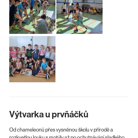
Výtvarka u prvňáčků
Od chameleonů přes vysněnou školu v přírodě a
rozkvetlou louku s motýly až po ochutnávání sladkého