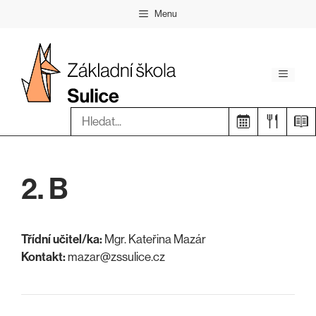
Přeskočit
Menu
na
obsah
Menu
Hledat:
2. B
Třídní učitel/ka:
Mgr. Kateřina Mazár
Kontakt:
mazar@zssulice.cz