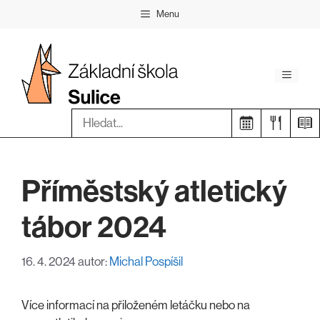
Přeskočit
Menu
na
obsah
Menu
Hledat:
Příměstský atletický
tábor 2024
16. 4. 2024
autor:
Michal Pospíšil
Více informací na přiloženém letáčku nebo na