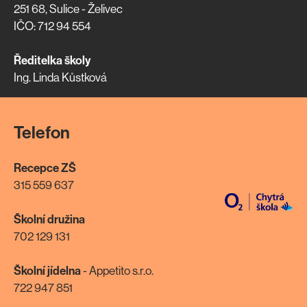
251 68, Sulice - Želivec
IČO: 712 94 554
Ředitelka školy
Ing. Linda Kůstková
Telefon
Recepce ZŠ
315 559 637
Školní družina
702 129 131
Školní jídelna
- Appetito s.r.o.
722 947 851