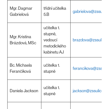
Mgr. Dagmar
třídní učitelka
gabrielova@zssulice
Gabrielová
5.B
učitelka 1.
stupně,
Mgr. Kristina
vedoucí
brazdova@zssulice.
Brázdová, MSc
metodického
kabinetu AJ
Bc. Michaela
učitelka 1.
ferancikova@zssulic
Ferančíková
stupně
učitelka 1.
Daniela Jackson
jackson@zssulice.cz
stupně