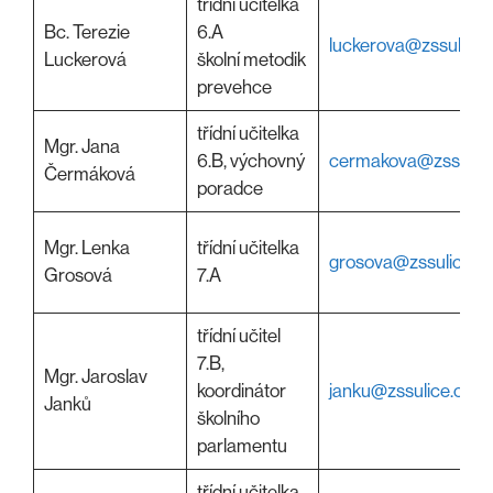
třídní učitelka
Bc. Terezie
6.A
luckerova@zssulice.
Luckerová
školní metodik
prevehce
třídní učitelka
Mgr. Jana
6.B, výchovný
cermakova@zssulice
Čermáková
poradce
Mgr. Lenka
třídní učitelka
grosova@zssulice.c
Grosová
7.A
třídní učitel
7.B,
Mgr. Jaroslav
koordinátor
janku@zssulice.cz
Janků
školního
parlamentu
třídní učitelka