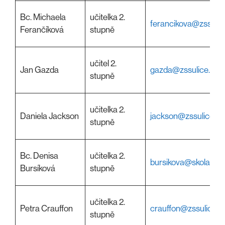
Bc. Michaela
učitelka 2.
ferancikova@zssulic
Ferančíková
stupně
učitel 2.
Jan Gazda
gazda@zssulice.cz
stupně
učitelka 2.
Daniela Jackson
jackson@zssulice.cz
stupně
Bc. Denisa
učitelka 2.
bursikova@skolasuli
Bursíková
stupně
učitelka 2.
Petra Crauffon
crauffon@zssulice.c
stupně