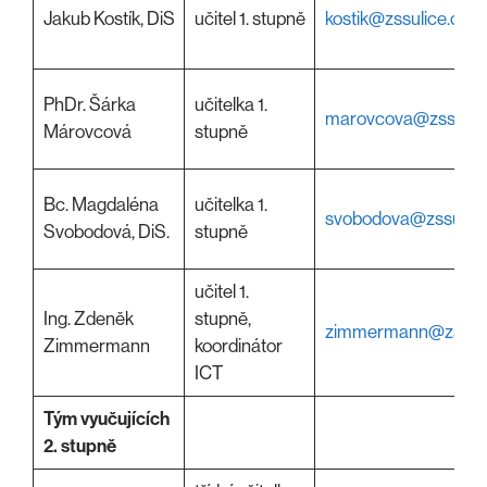
Jakub Kostík, DiS
učitel 1. stupně
kostik@zssulice.cz
PhDr. Šárka
učitelka 1.
marovcova@zssulice
Márovcová
stupně
Bc. Magdaléna
učitelka 1.
svobodova@zssulice
Svobodová, DiS.
stupně
učitel 1.
Ing. Zdeněk
stupně,
zimmermann@zssuli
Zimmermann
koordinátor
ICT
Tým vyučujících
2. stupně