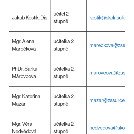
učitel 2.
Jakub Kostík, Dis
kostik@skolasulice.c
stupně
Mgr. Alena
učitelka 2.
mareckova@zssulice
Marečková
stupně
PhDr. Šárka
učitelka 2.
marovcova@zssulice
Márovcová
stupně
Mgr. Kateřina
učitelka 2.
mazar@zssulice.cz
Mazár
stupně
Mgr. Věra
učitelka 2.
nedvedova@skolasul
Nedvědová
stupně