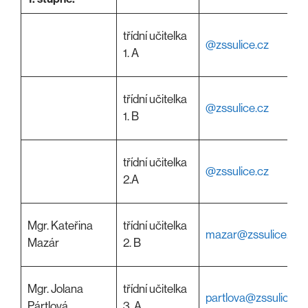
třídní učitelka
@zssulice.cz
1. A
třídní učitelka
@zssulice.cz
1. B
třídní učitelka
@zssulice.cz
2.A
Mgr. Kateřina
třídní učitelka
mazar@zssulice.cz
Mazár
2. B
Mgr. Jolana
třídní učitelka
partlova@zssulice.c
Pártlová
3. A