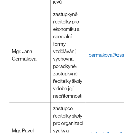
jevů
zástupkyně
ředitelky pro
ekonomiku a
speciální
formy
Mgr. Jana
vzdělávání,
cermakova@zssulice
Čermáková
výchovná
poradkyně;
zástupkyně
ředitelky školy
v době její
nepřítomnosti
zástupce
ředitelky školy
pro organizaci
Mgr. Pavel
výuky a