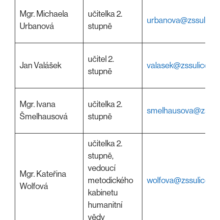
Mgr. Michaela
učitelka 2.
urbanova@zssulice.
Urbanová
stupně
učitel 2.
Jan Valášek
valasek@zssulice.cz
stupně
Mgr. Ivana
učitelka 2.
smelhausova@zssuli
Šmelhausová
stupně
učitelka 2.
stupně,
vedoucí
Mgr. Kateřina
metodického
wolfova@zssulice.cz
Wolfová
kabinetu
humanitní
vědy