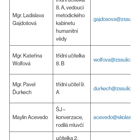
8. A, vedoucí
Mgr. Ladislava
metodického
gajdosova@zssulice.
Gajdošová
kabinetu
humanitní
vědy
Mgr. Kateřina
třídní učitelka
wolfova@zssulice.cz
Wolfová
8. B
Mgr. Pavel
třídní učitel 9.
durkech@zssulice.c
Ďurkech
A
ŠJ –
Maylin Acevedo
konverzace,
acevedo@skolasulic
rodilá mluvčí
učitelka 2.