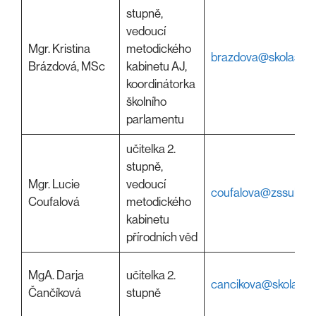
stupně,
vedoucí
Mgr. Kristina
metodického
brazdova@skolasulic
Brázdová, MSc
kabinetu AJ,
koordinátorka
školního
parlamentu
učitelka 2.
stupně,
Mgr. Lucie
vedoucí
coufalova@zssulice.
Coufalová
metodického
kabinetu
přírodních věd
MgA. Darja
učitelka 2.
cancikova@skolasuli
Čančíková
stupně