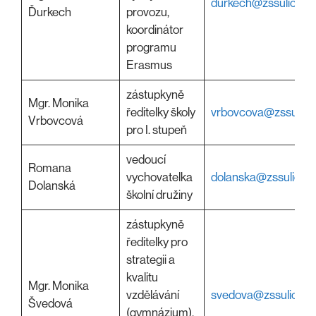
durkech@zssulice.c
Ďurkech
provozu,
koordinátor
programu
Erasmus
zástupkyně
Mgr. Monika
ředitelky školy
vrbovcova@zssulice
Vrbovcová
pro I. stupeň
vedoucí
Romana
vychovatelka
dolanska@zssulice.c
Dolanská
školní družiny
zástupkyně
ředitelky pro
strategii a
kvalitu
Mgr. Monika
vzdělávání
svedova@zssulice.c
Švedová
(gymnázium),