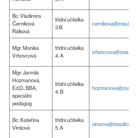
Bc. Vladimíra
třídní učitelka
Černíková
cernikova@zssulice.
3.B
Rálková
Mgr. Monika
třídní učitelka
vrbovcova@zssulice
Vrbovcová
4. A
Mgr. Jarmila
Hozmanová,
třídní učitelka
Ed.D., BBA,
hozmanova@zssulic
4. B
speciální
pedagog
Bc. Kateřina
třídní učitelka
vinsova@zssulice.cz
Vinšová
5. A