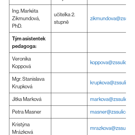
Ing. Markéta
učitelka 2.
Zikmundová,
zikmundova@zssulic
stupně
PhD.
Tým asistentek
pedagoga:
Veronika
koppova@zssulice.c
Koppová
Mgr. Stanislava
krupkova@zssulice.c
Krupková
Jitka Marková
markova@zssulice.c
Petra Masner
masner@zssulice.cz
Kristýna
mrazkova@zssulice.
Mrázková