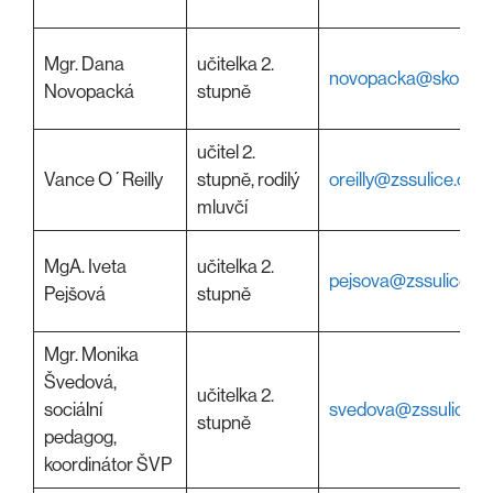
Mgr. Dana
učitelka 2.
novopacka@skolasul
Novopacká
stupně
učitel 2.
Vance O´Reilly
stupně, rodilý
oreilly@zssulice.cz
mluvčí
MgA. Iveta
učitelka 2.
pejsova@zssulice.cz
Pejšová
stupně
Mgr. Monika
Švedová,
učitelka 2.
sociální
svedova@zssulice.c
stupně
pedagog,
koordinátor ŠVP