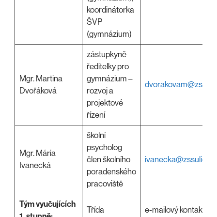
koordinátorka
ŠVP
(gymnázium)
zástupkyně
ředitelky pro
Mgr. Martina
gymnázium –
dvorakovam@zssulic
Dvořáková
rozvoj a
projektové
řízení
školní
psycholog
Mgr. Mária
člen školního
ivanecka@zssulice.c
Ivanecká
poradenského
pracoviště
Tým vyučujících
Třída
e-mailový kontakt
1. stupně: