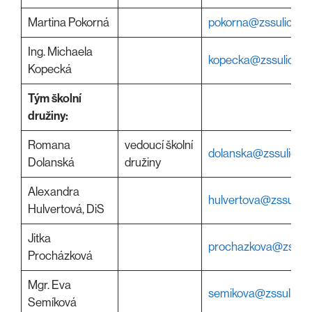
Martina Pokorná
pokorna@zssulice.c
Ing. Michaela
kopecka@zssulice.c
Kopecká
Tým školní
družiny:
Romana
vedoucí školní
dolanska@zssulice.c
Dolanská
družiny
Alexandra
hulvertova@zssulice
Hulvertová, DiS
Jitka
prochazkova@zssuli
Procházková
Mgr. Eva
semikova@zssulice.
Semíková