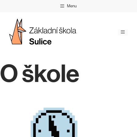
Přeskočit
Menu
na
obsah
Menu
O škole