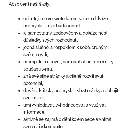
Absolvent naší školy:
orientuje se ve světě kolem sebe a dokáže
přemýšlet o své budoucnosti,
je samostatný, zodpovědný a dokáže nést
důsledky svých rozhodnutí,
jedná slušně, s respektem k sobě, druhým i
svému okolí,
umí spolupracovat, naslouchat ostatním a být
součástí týmu,
zná své silné stránky a cíleně rozvíjí svůj
potenciál,
dokáže kriticky přemýšlet, klást otázky a obhájit
svůj názor,
umí vyhledávat, vyhodnocovat a využívat
informace,
aktivně se zajímá o dění kolem sebe a vnímá
svou roli v komunitě,