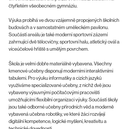
čtyřletém všeobecném gymnáziu.
Výuka probíhá ve dvou vzájemně propojených školních
budovách a v samostatném uměleckém pavilonu.
Součástí areálu je také moderní sportovní zázemí
zahrnující dvě tělocvičny, sportovní halu, atletický ovál a
víceúčelové hřiště s umělým povrchem.
Škola je velmi dobře materiálně vybavena. Všechny
kmenové učebny disponují moderními interaktivními
tabulemi. Pro výuku informatiky a cizích jazyků
využíváme specializované učebny, z nichž dvě jsou
vybaveny výsuvnými počítačovými pracovišti
umožňujícími flexibilní organizaci výuky. Součástí školy
jsou také odborné učebny přírodních věd a moderně
vybavená učebna robotiky, ve které žáci rozvíjejí
digitální kompetence, logické myšlení, kreativitu a
technické dovednosti.