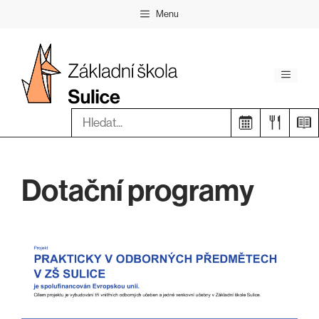
Přeskočit
Menu
na
obsah
Menu
Hledat:
Dotační programy