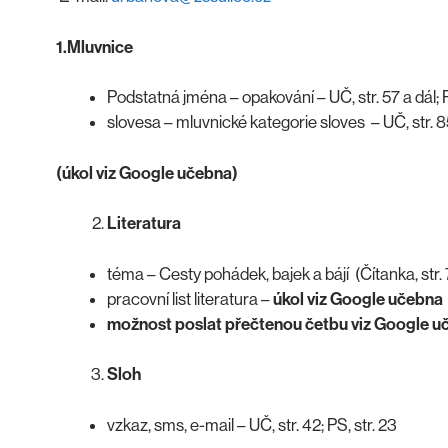
1.Mluvnice
Podstatná jména – opakování – UČ, str. 57 a dál; PS
slovesa – mluvnické kategorie sloves – UČ, str. 85 
(úkol viz Google učebna)
Literatura
téma – Cesty pohádek, bajek a bájí (Čítanka, str. 
pracovní list literatura –
úkol viz Google učebna
možnost poslat přečtenou četbu viz Google 
Sloh
vzkaz, sms, e-mail – UČ, str. 42; PS, str. 23