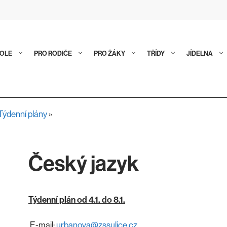
KOLE
PRO RODIČE
PRO ŽÁKY
TŘÍDY
JÍDELNA
Týdenní plány
»
Český jazyk
Týdenní plán od 4.1. do 8.1.
E-mail:
urbanova@zssulice.cz