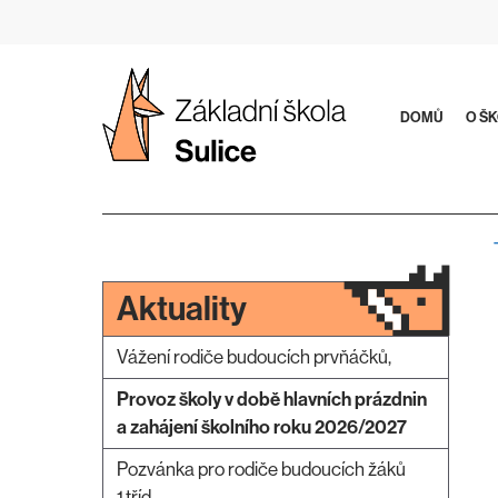
Přeskočit
na
obsah
DOMŮ
O Š
Aktuality
Vážení rodiče budoucích prvňáčků,
Provoz školy v době hlavních prázdnin
a zahájení školního roku 2026/2027
Pozvánka pro rodiče budoucích žáků
1.tříd