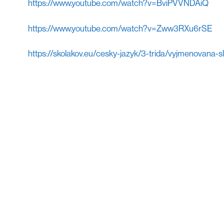
https://www.youtube.com/watch?v=BviPVVNDAiQ
https://www.youtube.com/watch?v=Zww3RXu6rSE
https://skolakov.eu/cesky-jazyk/3-trida/vyjmenovana-s