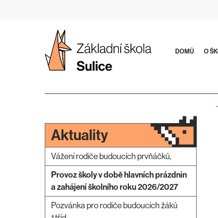
Přeskočit
na
obsah
DOMŮ
O Š
Aktuality
Vážení rodiče budoucích prvňáčků,
Provoz školy v době hlavních prázdnin
a zahájení školního roku 2026/2027
Pozvánka pro rodiče budoucích žáků
1.tříd