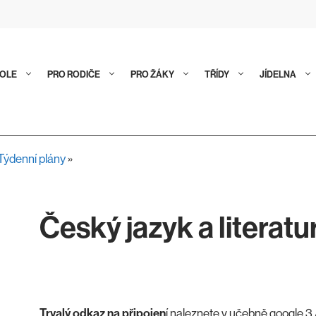
KOLE
PRO RODIČE
PRO ŽÁKY
TŘÍDY
JÍDELNA
Týdenní plány
»
Český jazyk a literatu
Trvalý odkaz na připojen
í naleznete v učebně google 3