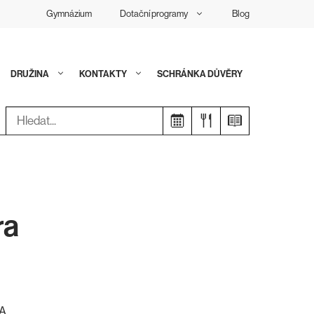
Gymnázium
Dotační programy
Blog
DRUŽINA
KONTAKTY
SCHRÁNKA DŮVĚRY
Hledat:
ra
.A