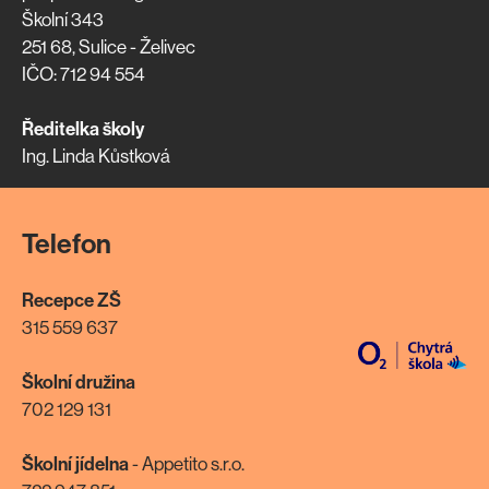
Školní 343
251 68, Sulice - Želivec
IČO: 712 94 554
Ředitelka školy
Ing. Linda Kůstková
Telefon
Recepce ZŠ
315 559 637
Školní družina
702 129 131
Školní jídelna
- Appetito s.r.o.