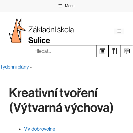
Přeskočit
Menu
na
obsah
Menu
Hledat:
Týdenní plány
»
Kreativní tvoření
(Výtvarná výchova)
VV dobrovolné