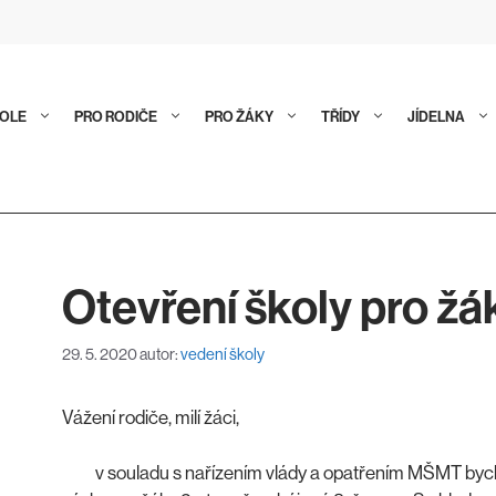
KOLE
PRO RODIČE
PRO ŽÁKY
TŘÍDY
JÍDELNA
Otevření školy pro žá
29. 5. 2020
autor:
vedení školy
Vážení rodiče, milí žáci,
v souladu s nařízením vlády a opatřením MŠMT bycho