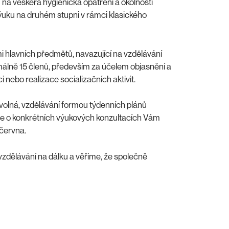
 na veškerá hygienická opatření a okolnosti
 výuku na druhém stupni v rámci klasického
i hlavních předmětů, navazující na vzdělávání
málně 15 členů, především za účelem objasnění a
nebo realizace socializačních aktivit.
volná, vzdělávání formou týdenních plánů
e o konkrétních výukových konzultacích Vám
 června.
dělávání na dálku a věříme, že společně