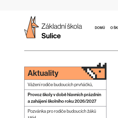
Přeskočit
na
obsah
DOMŮ
O Š
Aktuality
Vážení rodiče budoucích prvňáčků,
Provoz školy v době hlavních prázdnin
a zahájení školního roku 2026/2027
Pozvánka pro rodiče budoucích žáků
1.tříd