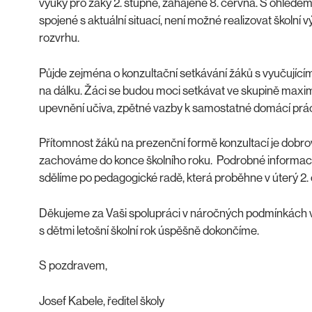
výuky pro žáky 2. stupně, zahájené 8. června. S ohledem
spojené s aktuální situací, není možné realizovat školní
rozvrhu.
Půjde zejména o konzultační setkávání žáků s vyučujícím
na dálku. Žáci se budou moci setkávat ve skupině maxi
upevnění učiva, zpětné vazby k samostatné domácí práci 
Přítomnost žáků na prezenční formě konzultací je dobro
zachováme do konce školního roku. Podrobné informac
sdělíme po pedagogické radě, která proběhne v úterý 2.
Děkujeme za Vaši spolupráci v náročných podmínkách vz
s dětmi letošní školní rok úspěšně dokončíme.
S pozdravem,
Josef Kabele, ředitel školy