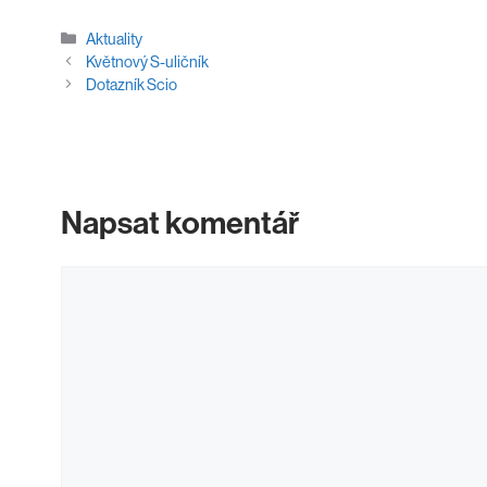
Rubriky
Aktuality
Květnový S-uličník
Dotazník Scio
Napsat komentář
Komentář