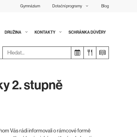
Gymnázium
Dotační programy
Blog
DRUŽINA
KONTAKTY
SCHRÁNKA DŮVĚRY
Hledat:
ky 2. stupně
m Vás rádi informovali o rámcové formě