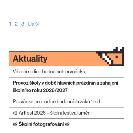
Stránka
Stránka
Stránka
1
2
3
Další
→
Aktuality
Vážení rodiče budoucích prvňáčků,
Provoz školy v době hlavních prázdnin a zahájení
školního roku 2026/2027
Pozvánka pro rodiče budoucích žáků 1.tříd
🎨 Artfest 2026 – školní festival umění
📸
Školní fotografování
📸