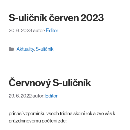
S-uličník červen 2023
20. 6. 2023
autor:
Editor
Rubriky
Aktuality
,
S-uličník
Červnový S-uličník
29. 6. 2022
autor:
Editor
přináší vzpomínku všech tříd na školní rok a zve vás k
prázdninovému počtení zde: