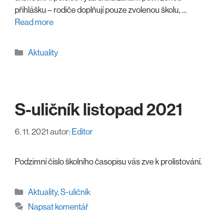
přihlášku – rodiče doplňují pouze zvolenou školu, …
Read more
Rubriky
Aktuality
S-uličník listopad 2021
6. 11. 2021
autor:
Editor
Podzimní číslo školního časopisu vás zve k prolistování.
Rubriky
Aktuality
,
S-uličník
Napsat komentář