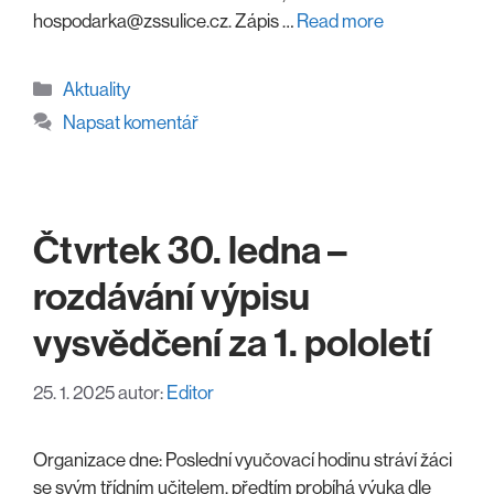
hospodarka@zssulice.cz. Zápis …
Read more
Rubriky
Aktuality
Napsat komentář
Čtvrtek 30. ledna –
rozdávání výpisu
vysvědčení za 1. pololetí
25. 1. 2025
autor:
Editor
Organizace dne: Poslední vyučovací hodinu stráví žáci
se svým třídním učitelem, předtím probíhá výuka dle