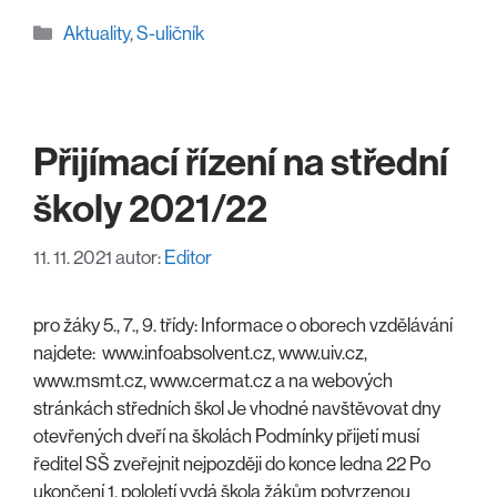
Rubriky
Aktuality
,
S-uličník
Přijímací řízení na střední
školy 2021/22
11. 11. 2021
autor:
Editor
pro žáky 5., 7., 9. třídy: Informace o oborech vzdělávání
najdete: www.infoabsolvent.cz, www.uiv.cz,
www.msmt.cz, www.cermat.cz a na webových
stránkách středních škol Je vhodné navštěvovat dny
otevřených dveří na školách Podmínky přijetí musí
ředitel SŠ zveřejnit nejpozději do konce ledna 22 Po
ukončení 1. pololetí vydá škola žákům potvrzenou