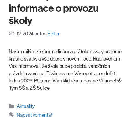
informace o provozu
školy
20. 12. 2024
autor:
Editor
Našim milým žákům, rodičům a přátelům školy přejeme
krásné svátky a vše dobré v novém roce. Rádi bychom
Vás informovali, že škola bude po dobu vánočních
prázdnin zavřena. Těšíme se na Vás opět v pondělí 6.
ledna 2025. Přejeme Vám klidné a radostné Vánoce! 🌟
Tým SŠ a ZŠ Sulice
Rubriky
Aktuality
Napsat komentář