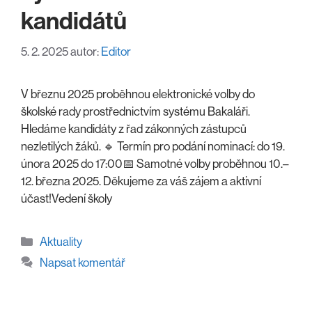
kandidátů
5. 2. 2025
autor:
Editor
V březnu 2025 proběhnou elektronické volby do
školské rady prostřednictvím systému Bakaláři.
Hledáme kandidáty z řad zákonných zástupců
nezletilých žáků. 🔹 Termín pro podání nominací: do 19.
února 2025 do 17:00📅 Samotné volby proběhnou 10.–
12. března 2025. Děkujeme za váš zájem a aktivní
účast!Vedení školy
Rubriky
Aktuality
Napsat komentář