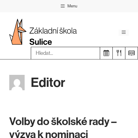
Přeskočit
Menu
na
obsah
Menu
Hledat:
Editor
Volby do školské rady –
výzva k nominaci