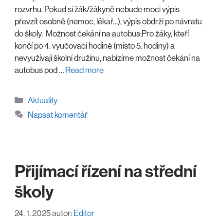
rozvrhu. Pokud si žák/žákyně nebude moci výpis
převzít osobně (nemoc, lékař…), výpis obdrží po návratu
do školy. Možnost čekání na autobus:Pro žáky, kteří
končí po 4. vyučovací hodině (místo 5. hodiny) a
nevyužívají školní družinu, nabízíme možnost čekání na
autobus pod …
Read more
Rubriky
Aktuality
Napsat komentář
Přijímací řízení na střední
školy
24. 1. 2025
autor:
Editor