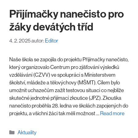
Přijímačky nanečisto pro
žáky devátých tříd
4. 2. 2025
autor:
Editor
Naše škola se zapojila do projektu Přijímačky nanečisto,
který organizovalo Centrum pro zjišťování výsledků
vzdělávání (CZVV) ve spolupráci s Ministerstvem
školství, mládeže a tělovýchovy (MŠMT). Cílem bylo
umožnit uchazečům zažít testovou situaci co nejblíže
skutečné jednotné přijímací zkoušce (JPZ). Zkouška
nanečisto proběhla 28. ledna ve školách zapojených do
projektu, a všichni žáci tak měli možnost …
Read more
Rubriky
Aktuality