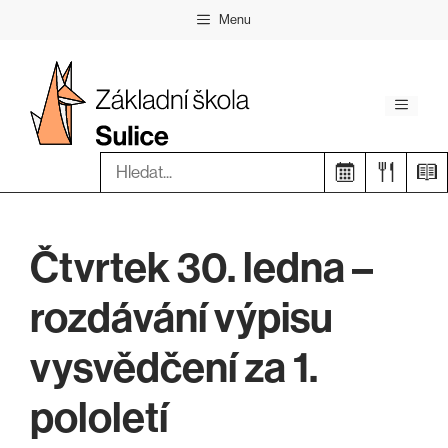
Přeskočit
Menu
na
obsah
Menu
Hledat:
Čtvrtek 30. ledna –
rozdávání výpisu
vysvědčení za 1.
pololetí