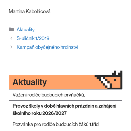
Martina Kabeláčová
Rubriky
Aktuality
S-uličník 1/2019
Kampaň obyčejného hrdinství
Aktuality
Vážení rodiče budoucích prvňáčků,
Provoz školy v době hlavních prázdnin a zahájení
školního roku 2026/2027
Pozvánka pro rodiče budoucích žáků 1.tříd