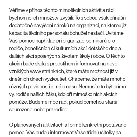
Věříme v přínos těchto mimoškolních aktivit a rádi
bychom jejich množství zvýšili. To s sebou však přináší i
dodatečné navýšení nároků na organizaci, na kterou již
kapacita školního personálu bohužel nestačí. Uvítáme
Vaší pomoc například při organizaci seminářů pro
rodiče, benefičních či kulturních akcí, dětského dne a
dalších akcí spojených s životem školy i obce. O těchto
akcím bude škola s předstihem informovat na nově
vzniklých www stránkách, které máte možnost již v
dnešních dnech vyzkoušet. Chápeme, že máte mnoho
různých povinností a málo času. Nemusíte to být přímo
vy, rodiče našich žáků, kdo při mimoškolních akcích
pomůže. Budeme moc rádi, pokud pomohou starší
sourozenci nebo prarodiče.
O plánovaných aktivitách a formě konkrétní poptávané
pomoci Vás budou informovat Vaše třídní učitelky na