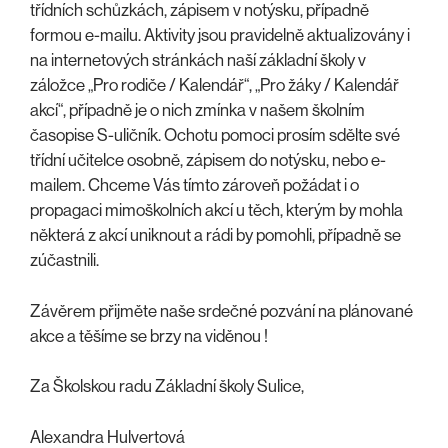
třídních schůzkách, zápisem v notýsku, případně
formou e-mailu. Aktivity jsou pravidelně aktualizovány i
na internetových stránkách naší základní školy v
záložce „Pro rodiče / Kalendář“, „Pro žáky / Kalendář
akcí“, případně je o nich zmínka v našem školním
časopise S-uličník. Ochotu pomoci prosím sdělte své
třídní učitelce osobně, zápisem do notýsku, nebo e-
mailem. Chceme Vás tímto zároveň požádat i o
propagaci mimoškolních akcí u těch, kterým by mohla
některá z akcí uniknout a rádi by pomohli, případně se
zúčastnili.
Závěrem přijměte naše srdečné pozvání na plánované
akce a těšíme se brzy na viděnou !
Za Školskou radu Základní školy Sulice,
Alexandra Hulvertová