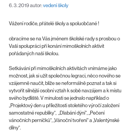
6. 3. 2019
autor:
vedení školy
Vážení rodiče, přátelé školy a spoluobčané !
obracíme se na Vás jménem školské rady s prosbou o
Vaší spolupráci při konání mimoškolních aktivit
pořádaných naší školou.
Setkávání při mimoškolních aktivitách vnímáme jako
možnost, jak si užít společnou legraci, něco nového se
vzájemně naučit, blíže se neformálně poznat a tak si
vytvořit silnější osobní vztah k sobě navzájem a k místu
svého bydliště. V minulosti se jednalo například o
„Projektový den u příležitosti stoletého výročí založení
samostatné republiky“, „Dlabání dýní“, „Pečení
vánočních perníčků“, „Vánoční tvoření“ a „Valentýnské
dílny“.