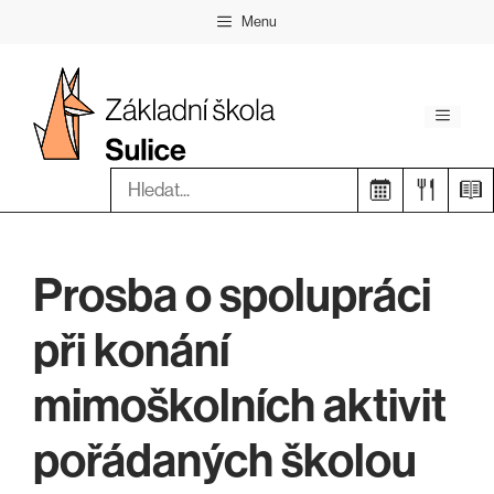
Přeskočit
Menu
na
obsah
Menu
Hledat:
Prosba o spolupráci
při konání
mimoškolních aktivit
pořádaných školou