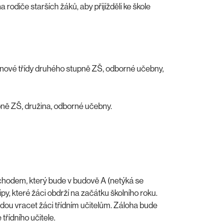
rodiče starších žáků, aby přijížděli ke škole
nové třídy druhého stupně ZŠ, odborné učebny,
ně ZŠ, družina, odborné učebny.
hodem, který bude v budově A (netýká se
ipy, které žáci obdrží na začátku školního roku.
udou vracet žáci třídním učitelům. Záloha bude
třídního učitele.