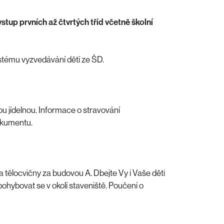
tup prvních až čtvrtých tříd včetně školní
stému vyzvedávání dětí ze ŠD.
ou jídelnou. Informace o stravování
okumentu.
tělocvičny za budovou A. Dbejte Vy i Vaše děti
ohybovat se v okolí staveniště. Poučení o