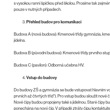
s vysokou ranní špičkou před školou. Prosíme tak zejména 
pouze v nutných případech.
Přehled budov pro komunikaci
Budova A (nová budova): Kmenové třídy gymnázia, kme
jídelna.
Budova B (původní budova): Kmenové třídy prvního stup
Budova C (pavilon): Odborná učebna HV.
Vstup do budovy
Do budovy ZŠ a gymnázia se bude vstupovat hlavním vc
prvních až čtvrtých tříd*). Pro vstup budou sloužit nové č
Nové čipy budou propojeny také s jídelnou. Staré čipy b
ponechána na nový čip. V případě ztráty čipu kontaktujte 