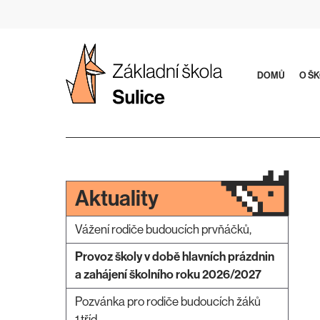
Přeskočit
na
obsah
DOMŮ
O Š
Aktuality
Vážení rodiče budoucích prvňáčků,
Provoz školy v době hlavních prázdnin
a zahájení školního roku 2026/2027
Pozvánka pro rodiče budoucích žáků
1.tříd