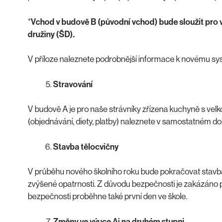
*
Vchod v budově B (původní vchod) bude sloužit pro vs
družiny (ŠD).
V příloze naleznete podrobnější informace k novému sy
Stravování
V budově A je pro naše strávníky zřízena kuchyně s velk
(objednávání, diety, platby) naleznete v samostatném d
Stavba tělocvičny
V průběhu nového školního roku bude pokračovat stavba 
zvýšené opatrnosti. Z důvodu bezpečnosti je zakázáno p
bezpečnosti proběhne také první den ve škole.
Změny ve výuce Aj na druhém stupni