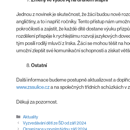
Jednou z novinek je skutečnost, že žáci budou nově rozd
angličtiny, a to i napříč ročníky. Tento přístup nám umož
pokročilosti a zajistit, že každé dítě dostane výuku při
rozdělení přispěje k rychlejšímu rozvoji jazykových dov
tým posílí rodilý mluvčí z Irska. Žáci se mohou těšit na 
umožní zlepšit své komunikační schopnosti a získat větší 
Ostatní
Další informace budeme postupně aktualizovat a doplň
www.zssulice.cz
a na společných třídních schůzkách v z
Děkuji za pozornost.
Rubriky
Aktuality
Vyzvedávání dětí ze ŠD od září 2024
Organizace v prvním týdnu září 2024