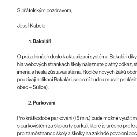
S přátelským pozdravem,
Josef Kabele
Bakaláři
O prázdninách došlo k aktualizaci systému Bakaláři díky
Na webových stránkách školy naleznete platný odkaz, sta
jména a hesla zůstávají stejná. Rodiče nových žáků obdrží
používají aplikaci Bakaláři, se do ní budou muset přihlási
obec – Sulice).
Parkování
Pro krátkodobé parkování (15 min.) bude možné využít mí
s parkovištěm za školou (v parku), které je určeno pro 
pro zaměstnance školy a školky na základě povolení obce