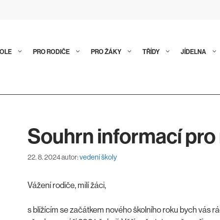
KOLE
PRO RODIČE
PRO ŽÁKY
TŘÍDY
JÍDELNA
Souhrn informací pro
22. 8. 2024
autor:
vedení školy
Vážení rodiče, milí žáci,
s blížícím se začátkem nového školního roku bych vás r