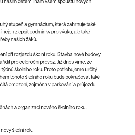
esou našim dětem i nám všem spoustu nových
ruhý stupeň a gymnázium, která zahrnuje také
 nejen zlepšit podmínky pro výuku, ale také
otřeby našich žáků.
ní při rozjezdu školní roku. Stavba nové budovy
ařídit pro celoroční provoz. Již dnes víme, že
ýdnů školního roku. Proto potřebujeme určitý
Během tohoto školního roku bude pokračovat také
rčitá omezení, zejména v parkování a průjezdu
ěnách a organizaci nového školního roku.
ový školní rok.