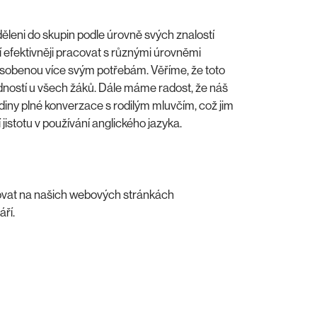
ěleni do skupin podle úrovně svých znalostí
ní efektivněji pracovat s různými úrovněmi
způsobenou více svým potřebám. Věříme, že toto
edností u všech žáků. Dále máme radost, že náš
hodiny plné konverzace s rodilým mluvčím, což jim
jistotu v používání anglického jazyka.
ovat na našich webových stránkách
áří.