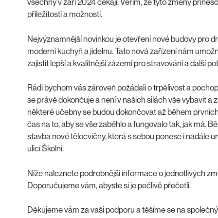
všechny v září 2024 čekají. Věřím, že tyto změny přin
příležitostí a možností.
Nejvýznamnější novinkou je otevření nové budovy pro d
moderní kuchyň a jídelnu. Tato nová zařízení nám umožní
zajistit lepší a kvalitnější zázemí pro stravování a další p
Rádi bychom vás zároveň požádali o trpělivost a pochope
se právě dokončuje a není v našich silách vše vybavit a z
některé učebny se budou dokončovat až během prvních t
čas na to, aby se vše zaběhlo a fungovalo tak, jak má. 
stavba nové tělocvičny, která s sebou ponese i nadále u
ulicí Školní.
Níže naleznete podrobnější informace o jednotlivých zm
Doporučujeme vám, abyste si je pečlivě přečetli.
Děkujeme vám za vaši podporu a těšíme se na společný n