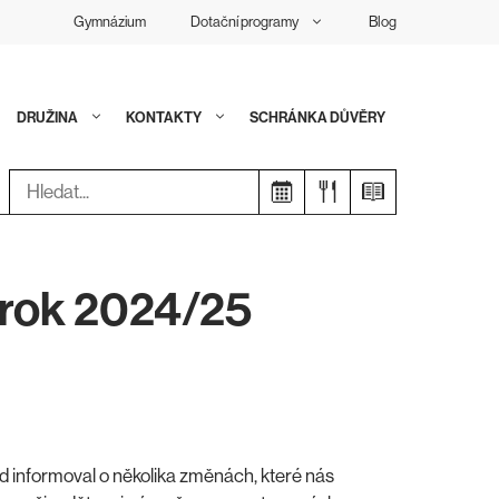
Gymnázium
Dotační programy
Blog
DRUŽINA
KONTAKTY
SCHRÁNKA DŮVĚRY
Hledat:
 rok 2024/25
ád informoval o několika změnách, které nás