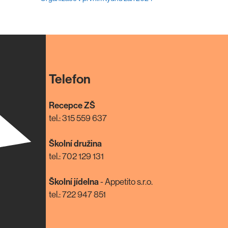
Telefon
Recepce ZŠ
tel.: 315 559 637
Školní družina
tel.: 702 129 131
Školní jídelna
- Appetito s.r.o.
tel.: 722 947 851