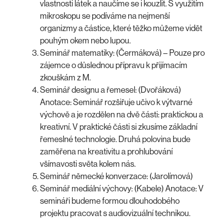
vlastnosti látek a naučíme se i kouzlit. S využitím
mikroskopu se podíváme na nejmenší
organizmy a částice, které těžko můžeme vidět
pouhým okem nebo lupou.
Seminář matematiky: (Čermáková) – Pouze pro
zájemce o důslednou přípravu k přijímacím
zkouškám z M.
Seminář designu a řemesel: (Dvořáková)
Anotace: Seminář rozšiřuje učivo k výtvarné
výchově a je rozdělen na dvě části: praktickou a
kreativní. V praktické části si zkusíme základní
řemeslné technologie. Druhá polovina bude
zaměřena na kreativitu a prohlubování
všímavosti světa kolem nás.
Seminář německé konverzace: (Jarolímová)
Seminář mediální výchovy: (Kabele) Anotace: V
semináři budeme formou dlouhodobého
projektu pracovat s audiovizuální technikou.