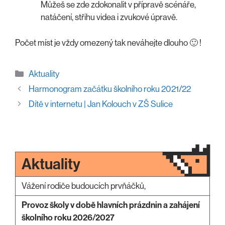
Můžeš se zde zdokonalit v přípravě scénáře,
natáčení, střihu videa i zvukové úpravě.
Počet míst je vždy omezený tak neváhejte dlouho 🙂 !
Rubriky
Aktuality
Harmonogram začátku školního roku 2021/22
Dítě v internetu | Jan Kolouch v ZŠ Sulice
Aktuality
Vážení rodiče budoucích prvňáčků,
Provoz školy v době hlavních prázdnin a zahájení
školního roku 2026/2027