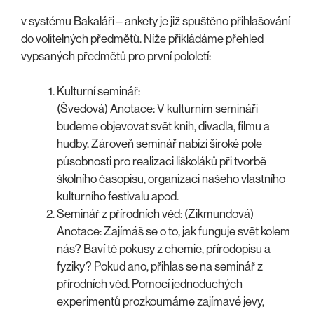
v systému Bakaláři – ankety je již spuštěno přihlašování
do volitelných předmětů. Níže přikládáme přehled
vypsaných předmětů pro první pololetí:
Kulturní seminář:
(Švedová) Anotace: V kulturním semináři
budeme objevovat svět knih, divadla, filmu a
hudby. Zároveň seminář nabízí široké pole
působnosti pro realizaci liškoláků při tvorbě
školního časopisu, organizaci našeho vlastního
kulturního festivalu apod.
Seminář z přírodních věd: (Zikmundová)
Anotace: Zajímáš se o to, jak funguje svět kolem
nás? Baví tě pokusy z chemie, přírodopisu a
fyziky? Pokud ano, přihlas se na seminář z
přírodních věd. Pomocí jednoduchých
experimentů prozkoumáme zajímavé jevy,