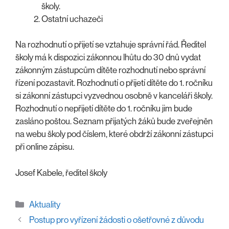
školy.
Ostatní uchazeči
Na rozhodnutí o přijetí se vztahuje správní řád. Ředitel
školy má k dispozici zákonnou lhůtu do 30 dnů vydat
zákonným zástupcům dítěte rozhodnutí nebo správní
řízení pozastavit. Rozhodnutí o přijetí dítěte do 1. ročníku
si zákonní zástupci vyzvednou osobně v kanceláři školy.
Rozhodnutí o nepřijetí dítěte do 1. ročníku jim bude
zasláno poštou. Seznam přijatých žáků bude zveřejněn
na webu školy pod číslem, které obdrží zákonní zástupci
při online zápisu.
Josef Kabele, ředitel školy
Rubriky
Aktuality
Postup pro vyřízení žádosti o ošetřovné z důvodu