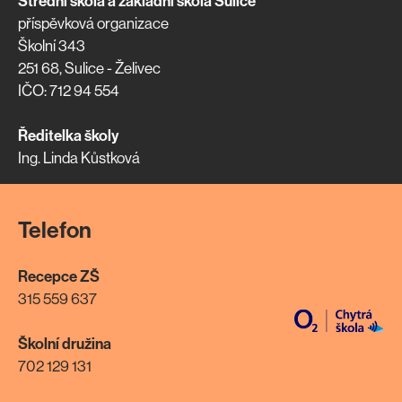
Střední škola a základní škola Sulice
příspěvková organizace
Školní 343
251 68, Sulice - Želivec
IČO: 712 94 554
Ředitelka školy
Ing. Linda Kůstková
Telefon
Recepce ZŠ
315 559 637
Školní družina
702 129 131