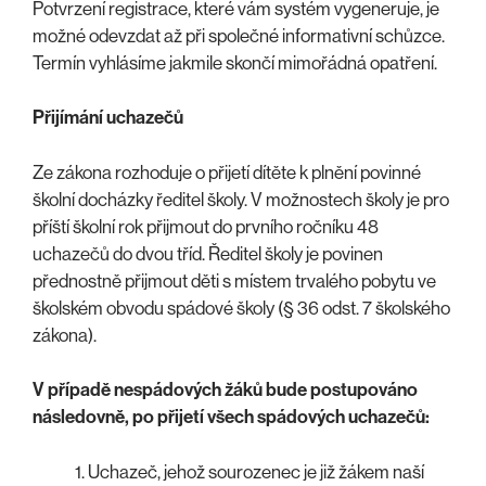
Potvrzení registrace, které vám systém vygeneruje, je
možné odevzdat až při společné informativní schůzce.
Termín vyhlásíme jakmile skončí mimořádná opatření.
Přijímání uchazečů
Ze zákona rozhoduje o přijetí dítěte k plnění povinné
školní docházky ředitel školy. V možnostech školy je pro
příští školní rok přijmout do prvního ročníku 48
uchazečů do dvou tříd. Ředitel školy je povinen
přednostně přijmout děti s místem trvalého pobytu ve
školském obvodu spádové školy (§ 36 odst. 7 školského
zákona).
V případě nespádových žáků bude postupováno
následovně, po přijetí všech spádových uchazečů:
Uchazeč, jehož sourozenec je již žákem naší