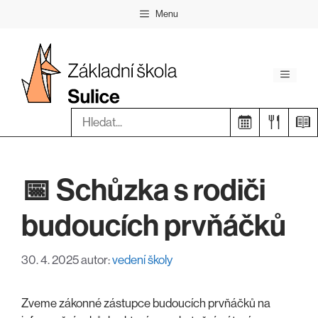
Přeskočit
Menu
na
obsah
Menu
Hledat:
📅
Schůzka s rodiči
budoucích prvňáčků
30. 4. 2025
autor:
vedení školy
Zveme zákonné zástupce budoucích prvňáčků na