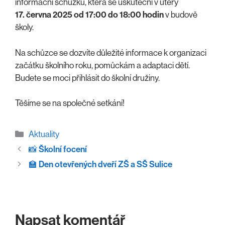
informační schůzku, která se uskuteční v úterý
17. června 2025 od 17:00 do 18:00 hodin
v budově
školy.
Na schůzce se dozvíte důležité informace k organizaci
začátku školního roku, pomůckám a adaptaci dětí.
Budete se moci přihlásit do školní družiny.
Těšíme se na společné setkání!
Rubriky
Aktuality
📸
Školní focení
🏫
Den otevřených dveří ZŠ a SŠ Sulice
Napsat komentář