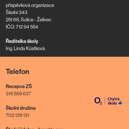
příspěvková organizace
Školní 343
251 68, Sulice - Želivec
IČO: 712 94 554
Ředitelka školy
Ing. Linda Kůstková
Telefon
Recepce ZŠ
315 559 637
Školní družina
702 129 131