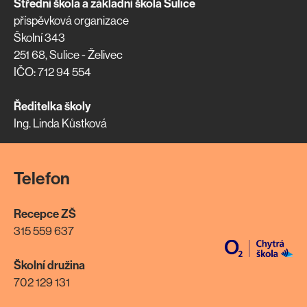
Střední škola a základní škola Sulice
příspěvková organizace
Školní 343
251 68, Sulice - Želivec
IČO: 712 94 554
Ředitelka školy
Ing. Linda Kůstková
Telefon
Recepce ZŠ
315 559 637
Školní družina
702 129 131