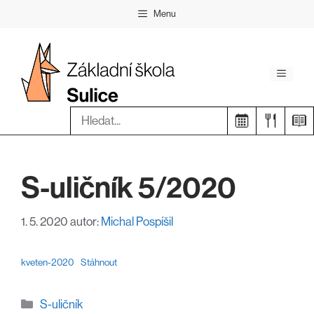
Přeskočit
Menu
na
obsah
Menu
Hledat:
S-uličník 5/2020
1. 5. 2020
autor:
Michal Pospíšil
kveten-2020
Stáhnout
Rubriky
S-uličník