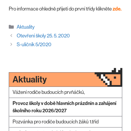
Pro informace ohledně přijetí do první třídy klikněte
zde.
Rubriky
Aktuality
Otevření školy 25. 5. 2020
S-uličník 5/2020
Aktuality
Vážení rodiče budoucích prvňáčků,
Provoz školy v době hlavních prázdnin a zahájení
školního roku 2026/2027
Pozvánka pro rodiče budoucích žáků 1.tříd