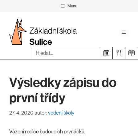
Přeskočit
Menu
na
obsah
Menu
Hledat:
Výsledky zápisu do
první třídy
27. 4. 2020
autor:
vedení školy
Vážení rodiče budoucích prvňáčků,