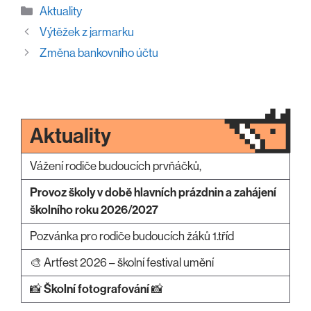
Rubriky
Aktuality
Výtěžek z jarmarku
Změna bankovního účtu
Aktuality
Vážení rodiče budoucích prvňáčků,
Provoz školy v době hlavních prázdnin a zahájení
školního roku 2026/2027
Pozvánka pro rodiče budoucích žáků 1.tříd
🎨 Artfest 2026 – školní festival umění
📸
Školní fotografování
📸