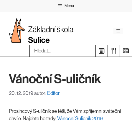
Přeskočit
Menu
na
obsah
Menu
Hledat:
Vánoční S-uličník
20. 12. 2019
autor:
Editor
Prosincový S-uličník se těší, že Vám zpříjemní sváteční
chvíle. Najdete ho tady:
Vánoční Suličník 2019