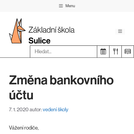
Přeskočit
Menu
na
obsah
Menu
Hledat:
Změna bankovního
účtu
7. 1. 2020
autor:
vedení školy
Vážení rodiče,