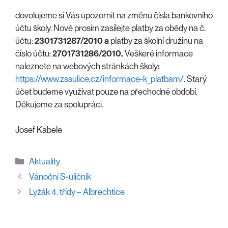
dovolujeme si Vás upozornit na změnu čísla bankovního
účtu školy. Nově prosím zasílejte platby za obědy na č.
účtu:
2301731287/2010
a
platby za školní družinu na
číslo účtu:
2701731286/2010.
Veškeré informace
naleznete na webových stránkách školy
:
https://www.zssulice.cz/informace-k_platbam/
. Starý
účet budeme využívat pouze na přechodné období.
Děkujeme za spolupráci.
Josef Kabele
Rubriky
Aktuality
Vánoční S-uličník
Lyžák 4. třídy – Albrechtice