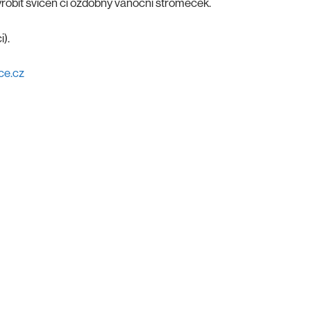
yrobit svícen či ozdobný vánoční stromeček.
).
ce.cz