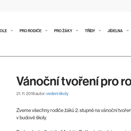
KOLE
PRO RODIČE
PRO ŽÁKY
TŘÍDY
JÍDELNA
Vánoční tvoření pro r
21. 11. 2018
autor:
vedení školy
Zveme všechny rodiče žáků 2. stupně na vánoční tvořen
v budově školy.