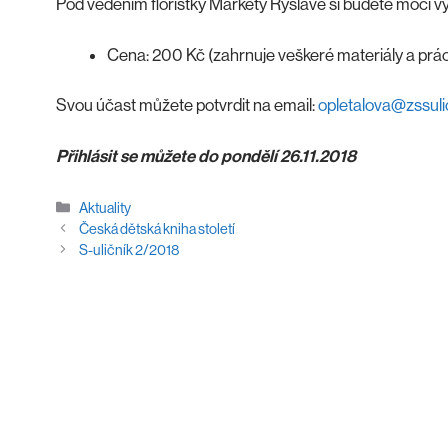
Pod vedením floristky Markéty Ryšlavé si budete moci v
Cena: 200 Kč (zahrnuje veškeré materiály a práci
Svou účast můžete potvrdit na email:
opletalova@zssuli
Přihlásit se můžete do pondělí 26.11.2018
Rubriky
Aktuality
Česká dětská kniha století
S-uličník 2/2018