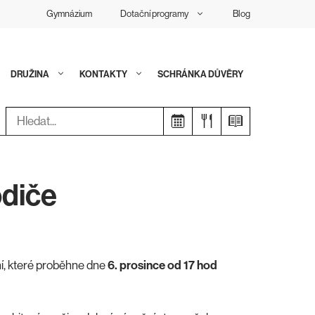
Gymnázium
Dotační programy
Blog
DRUŽINA
KONTAKTY
SCHRÁNKA DŮVĚRY
Hledat:
odiče
í, které proběhne dne
6. prosince od 17 hod