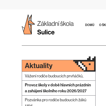
Přeskočit
na
obsah
DOMŮ
O Š
Aktuality
Vážení rodiče budoucích prvňáčků,
Provoz školy v době hlavních prázdnin
a zahájení školního roku 2026/2027
Pozvánka pro rodiče budoucích žáků
1.tříd