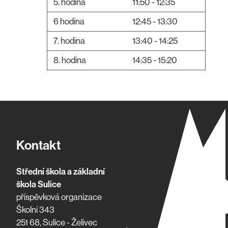
5. hodina
11:50 - 12:35
6 hodina
12:45 - 13:30
7. hodina
13:40 - 14:25
8. hodina
14:35 - 15:20
Kontakt
Střední škola a základní
škola Sulice
příspěvková organizace
Školní 343
251 68, Sulice - Želivec