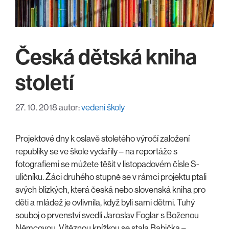
Česká dětská kniha
století
27. 10. 2018
autor:
vedení školy
Projektové dny k oslavě stoletého výročí založení
republiky se ve škole vydařily – na reportáže s
fotografiemi se můžete těšit v listopadovém čísle S-
uličníku. Žáci druhého stupně se v rámci projektu ptali
svých blízkých, která česká nebo slovenská kniha pro
děti a mládež je ovlivnila, když byli sami dětmi. Tuhý
souboj o prvenství svedli Jaroslav Foglar s Boženou
Němcovou. Vítěznou knížkou se stala Babička –