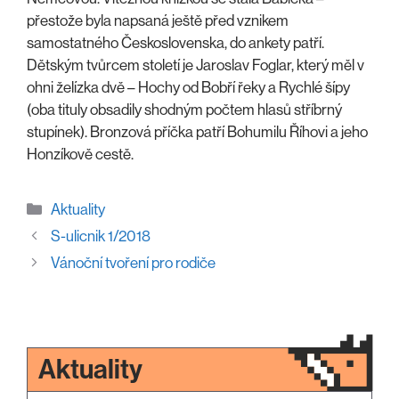
přestože byla napsaná ještě před vznikem
samostatného Československa, do ankety patří.
Dětským tvůrcem století je Jaroslav Foglar, který měl v
ohni želízka dvě – Hochy od Bobří řeky a Rychlé šípy
(oba tituly obsadily shodným počtem hlasů stříbrný
stupínek). Bronzová příčka patří Bohumilu Říhovi a jeho
Honzíkově cestě.
Rubriky
Aktuality
S-ulicnik 1/2018
Vánoční tvoření pro rodiče
Aktuality