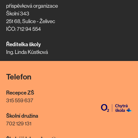
příspěvková organizace
Školní 343
251 68, Sulice - Želivec
IČO: 712 94 554
Ředitelka školy
Ing. Linda Kůstková
Telefon
Recepce ZŠ
315 559 637
Školní družina
702 129 131