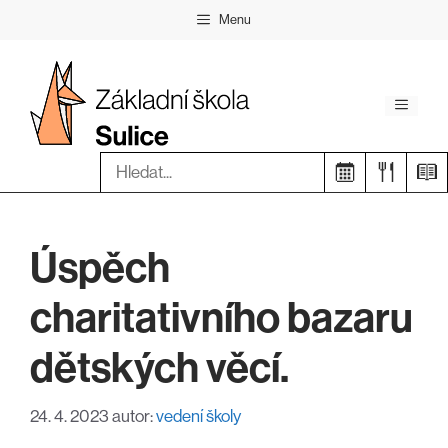
Přeskočit
Menu
na
obsah
Menu
Hledat:
Úspěch
charitativního bazaru
dětských věcí.
24. 4. 2023
autor:
vedení školy