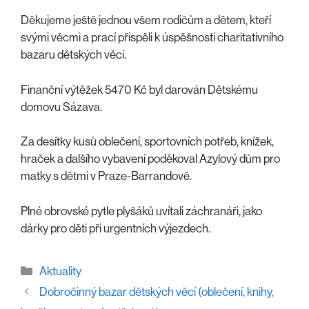
Děkujeme ještě jednou všem rodičům a dětem, kteří
svými věcmi a prací přispěli k úspěšnosti charitativního
bazaru dětských věcí.
Finanční výtěžek 5470 Kč byl darován Dětskému
domovu Sázava.
Za desítky kusů oblečení, sportovních potřeb, knížek,
hraček a dalšího vybavení poděkoval Azylový dům pro
matky s dětmi v Praze-Barrandově.
Plné obrovské pytle plyšáků uvítali záchranáři, jako
dárky pro děti při urgentních výjezdech.
Rubriky
Aktuality
Dobročinný bazar dětských věcí (oblečení, knihy,