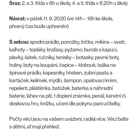
Sraz:
2. a 3. třída v 8h u školy, 4. a 5. třída v 8.20h u školy
Návrat:
v pátek 11. 9. 2020 (ve 14h – 15h ke škole,
přesný čas bude upřesněn)
S sebou:
spodní prádlo, ponožky, trička, mikina – svetr,
kalhoty – tepláky, kraťasy, pyžamo, bunda s kapucí,
plavky, šátek, ručníky, tenisky – botasky, pevné boty,
holiny, boty na koupání, čepice – klobouk, taška na
špinavé prádlo, kapesníky, hřeben, zubní pasta a
kartáček, kelímek, mýdlo, šampon, opalovací krém,
repelent, pláštěnka, batůžek, baterka a náhradní
baterie, láhev na pití, 1 dopisní známka, penál, karetní či
deskovou hru, knížku, učení dle pokynu paní učitelky.
Počty věcí jsou na vašem uvážení, raději více. Věci balte
s dětmi, ať mají přehled.