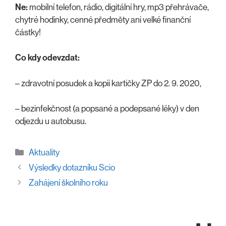
Ne:
mobilní telefon, rádio, digitální hry, mp3 přehrávače,
chytré hodinky, cenné předměty ani velké finanční
částky!
Co kdy odevzdat:
– zdravotní posudek a kopii kartičky ZP do 2. 9. 2020,
– bezinfekčnost (a popsané a podepsané léky) v den
odjezdu u autobusu.
Rubriky
Aktuality
Výsledky dotazníku Scio
Zahájení školního roku