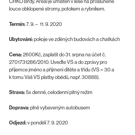
CHKO Brdy. Areál je umístěn v lese na prosluněné
louce obklopené stromy, potokem a rybníkem.
Termín:
7. 9. – 11. 9. 2020
Ubytování:
pokoje ve zděných budovách a chatkách
Cena:
2600Kč, zaplatit do 31. srpna na účet č.
2701731286/2010. Uveďte VS a do zprávy pro
příjemce jméno a příjmení dítěte a třídu (VS = 30 a
k tomu Váš VS platby obědů, např. 30888).
Strava:
5x denně, celodenní pitný režim
Doprava:
plně vybaveným autobusem
Odjezd:
v pondělí 7. 9. 2020