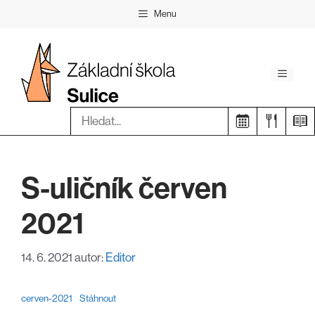
Přeskočit
Menu
na
obsah
Menu
Hledat:
S-uličník červen
2021
14. 6. 2021
autor:
Editor
cerven-2021
Stáhnout