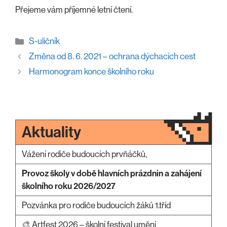
Přejeme vám příjemné letní čtení.
Rubriky
S-uličník
Změna od 8. 6. 2021 – ochrana dýchacích cest
Harmonogram konce školního roku
Aktuality
Vážení rodiče budoucích prvňáčků,
Provoz školy v době hlavních prázdnin a zahájení
školního roku 2026/2027
Pozvánka pro rodiče budoucích žáků 1.tříd
🎨 Artfest 2026 – školní festival umění