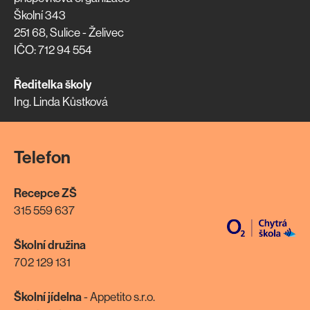
Školní 343
251 68, Sulice - Želivec
IČO: 712 94 554
Ředitelka školy
Ing. Linda Kůstková
Telefon
Recepce ZŠ
315 559 637
Školní družina
702 129 131
Školní jídelna
- Appetito s.r.o.