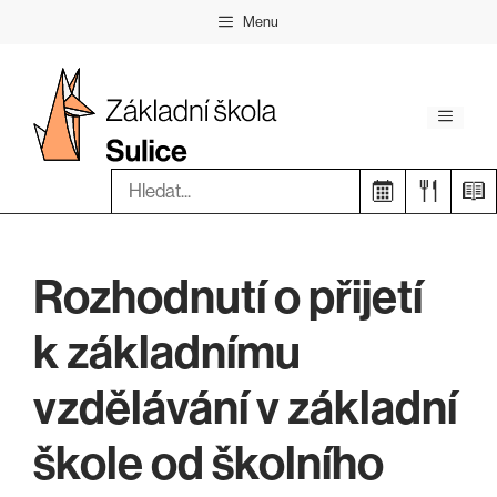
Přeskočit
Menu
na
obsah
Menu
Hledat:
Rozhodnutí o přijetí
k základnímu
vzdělávání v základní
škole od školního