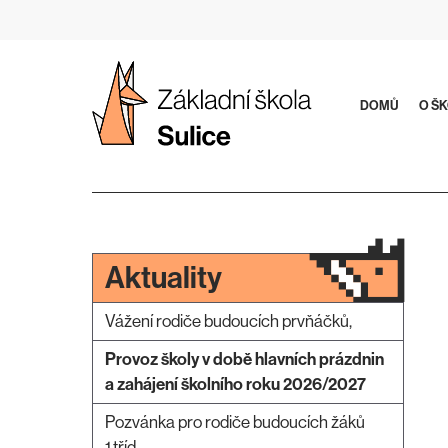
Přeskočit
na
obsah
DOMŮ
O Š
Aktuality
Vážení rodiče budoucích prvňáčků,
Provoz školy v době hlavních prázdnin
a zahájení školního roku 2026/2027
Pozvánka pro rodiče budoucích žáků
1.tříd