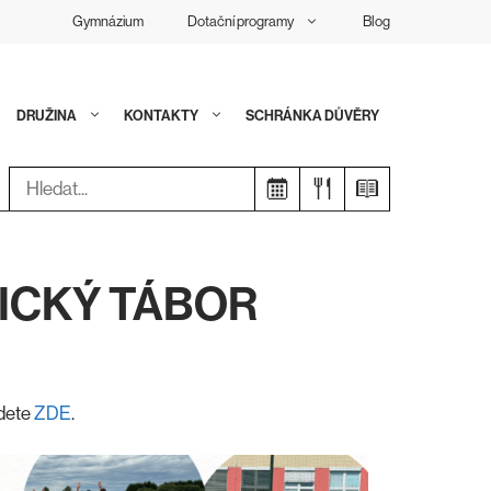
Gymnázium
Dotační programy
Blog
DRUŽINA
KONTAKTY
SCHRÁNKA DŮVĚRY
Hledat:
ICKÝ TÁBOR
jdete
ZDE
.