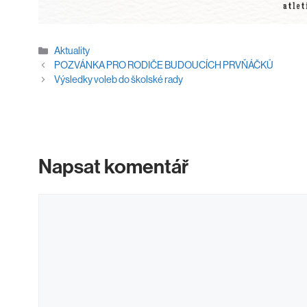
Rubriky
Aktuality
POZVÁNKA PRO RODIČE BUDOUCÍCH PRVŇÁČKŮ
Výsledky voleb do školské rady
Napsat komentář
Komentář