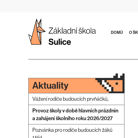
Přeskočit
na
obsah
DOMŮ
O Š
Aktuality
Vážení rodiče budoucích prvňáčků,
Provoz školy v době hlavních prázdnin
a zahájení školního roku 2026/2027
Pozvánka pro rodiče budoucích žáků
1.tříd