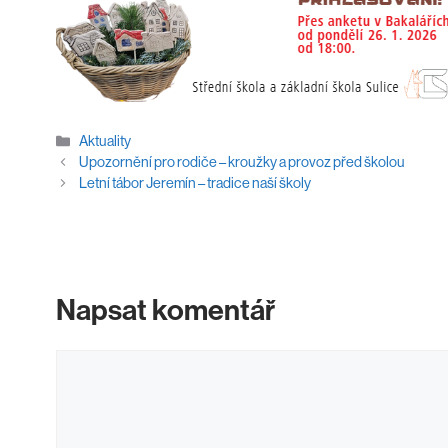
Rubriky
Aktuality
Upozornění pro rodiče – kroužky a provoz před školou
Letní tábor Jeremín – tradice naší školy
Napsat komentář
Komentář