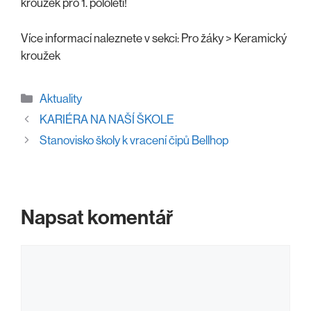
kroužek pro 1. pololetí!
Více informací naleznete v sekci: Pro žáky > Keramický
kroužek
Rubriky
Aktuality
KARIÉRA NA NAŠÍ ŠKOLE
Stanovisko školy k vracení čipů Bellhop
Napsat komentář
Komentář