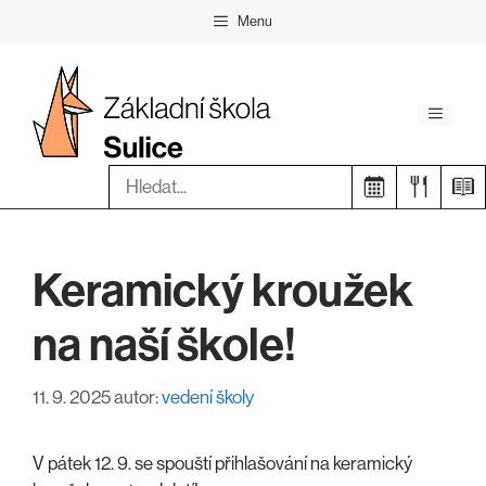
Přeskočit
Menu
na
obsah
Menu
Hledat:
Keramický kroužek
na naší škole!
11. 9. 2025
autor:
vedení školy
V pátek 12. 9. se spouští přihlašování na keramický