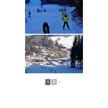
1
2
►