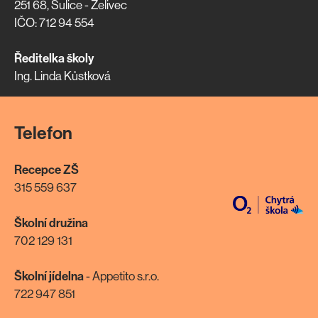
251 68, Sulice - Želivec
IČO: 712 94 554
Ředitelka školy
Ing. Linda Kůstková
Telefon
Recepce ZŠ
315 559 637
Školní družina
702 129 131
Školní jídelna
- Appetito s.r.o.
722 947 851