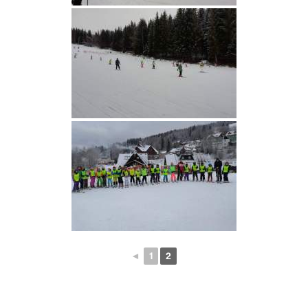
◄
1
2