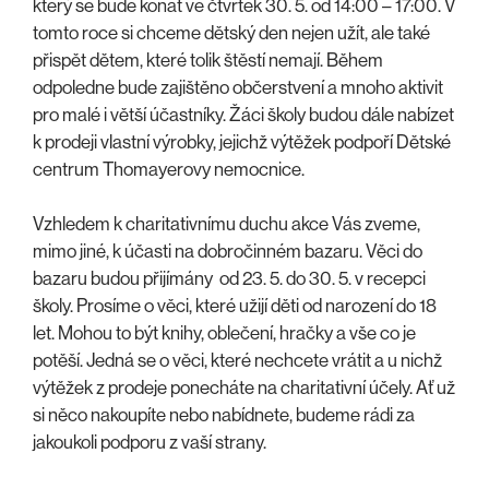
který se bude konat ve čtvrtek 30. 5. od 14:00 – 17:00. V
tomto roce si chceme dětský den nejen užít, ale také
přispět dětem, které tolik štěstí nemají. Během
odpoledne bude zajištěno občerstvení a mnoho aktivit
pro malé i větší účastníky. Žáci školy budou dále nabízet
k prodeji vlastní výrobky, jejichž výtěžek podpoří Dětské
centrum Thomayerovy nemocnice.
Vzhledem k charitativnímu duchu akce Vás zveme,
mimo jiné, k účasti na dobročinném bazaru. Věci do
bazaru budou přijímány od 23. 5. do 30. 5. v recepci
školy. Prosíme o věci, které užijí děti od narození do 18
let. Mohou to být knihy, oblečení, hračky a vše co je
potěší. Jedná se o věci, které nechcete vrátit a u nichž
výtěžek z prodeje ponecháte na charitativní účely. Ať už
si něco nakoupíte nebo nabídnete, budeme rádi za
jakoukoli podporu z vaší strany.