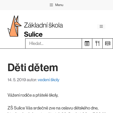
Přeskočit
Menu
na
obsah
Menu
Hledat:
Děti dětem
14. 5. 2019
autor:
vedení školy
Vážení rodiče a přátelé školy,
ZŠ Sulice Vás srdečně zve na oslavu dětského dne,