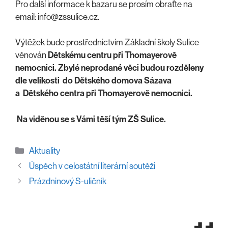
Pro další informace k bazaru se prosím obraťte na
email: info@zssulice.cz.
Výtěžek bude prostřednictvím Základní školy Sulice
věnován
Dětskému centru při Thomayerově
nemocnici. Zbylé neprodané věci budou rozděleny
dle velikosti do
Dětského domova Sázava
a Dětského centra při Thomayerově nemocnici.
Na viděnou se s Vámi těší tým ZŠ Sulice.
Rubriky
Aktuality
Úspěch v celostátní literární soutěži
Prázdninový S-uličník