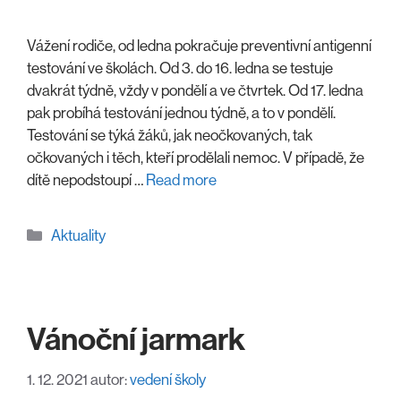
Vážení rodiče, od ledna pokračuje preventivní antigenní
testování ve školách. Od 3. do 16. ledna se testuje
dvakrát týdně, vždy v pondělí a ve čtvrtek. Od 17. ledna
pak probíhá testování jednou týdně, a to v pondělí.
Testování se týká žáků, jak neočkovaných, tak
očkovaných i těch, kteří prodělali nemoc. V případě, že
dítě nepodstoupí …
Read more
Rubriky
Aktuality
Vánoční jarmark
1. 12. 2021
autor:
vedení školy