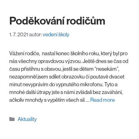
Poděkování rodičům
1. 7. 2021
autor:
vedení školy
Vážení rodiče, nastal konec školního roku, který byl pro
nás všechny opravdovou výzvou. Ještě dnes se čas od
času přistihnu s obavou, jestli se dětem “nesekám”,
nezapomněl jsem sdílet obrazovku či poutavě dvacet
minut nevyprávím do vypnutého mikrofonu. Tyto a
mnohé další útrapy jste s námi zvládali bez zaváhání,
ačkoliv mnohdy s vypětím všech sil. …
Read more
Rubriky
Aktuality