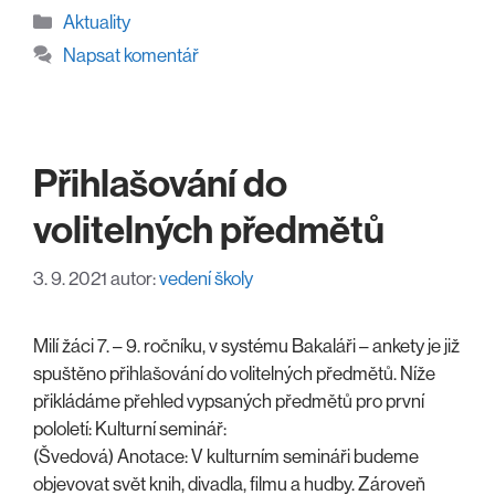
Rubriky
Aktuality
Napsat komentář
Přihlašování do
volitelných předmětů
3. 9. 2021
autor:
vedení školy
Milí žáci 7. – 9. ročníku, v systému Bakaláři – ankety je již
spuštěno přihlašování do volitelných předmětů. Níže
přikládáme přehled vypsaných předmětů pro první
pololetí: Kulturní seminář:
(Švedová) Anotace: V kulturním semináři budeme
objevovat svět knih, divadla, filmu a hudby. Zároveň