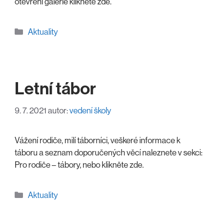
otevření galerie klikněte zde.
Rubriky
Aktuality
Letní tábor
9. 7. 2021
autor:
vedení školy
Vážení rodiče, milí táborníci, veškeré informace k
táboru a seznam doporučených věcí naleznete v sekci:
Pro rodiče – tábory, nebo klikněte zde.
Rubriky
Aktuality