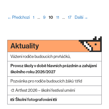
Stránka
Stránka
Stránka
Stránka
Stránka
←
Předchozí
1
…
9
10
11
…
17
Další
→
Aktuality
Vážení rodiče budoucích prvňáčků,
Provoz školy v době hlavních prázdnin a zahájení
školního roku 2026/2027
Pozvánka pro rodiče budoucích žáků 1.tříd
🎨 Artfest 2026 – školní festival umění
📸
Školní fotografování
📸