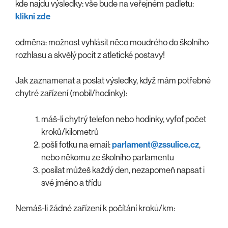
kde najdu výsledky: vše bude na veřejném padletu:
klikni zde
odměna: možnost vyhlásit něco moudrého do školního
rozhlasu a skvělý pocit z atletické postavy!
Jak zaznamenat a poslat výsledky, když mám potřebné
chytré zařízení (mobil/hodinky):
máš-li chytrý telefon nebo hodinky, vyfoť počet
kroků/kilometrů
pošli fotku na email:
parlament@zssulice.cz
,
nebo někomu ze školního parlamentu
posílat můžeš každý den, nezapomeň napsat i
své jméno a třídu
Nemáš-li žádné zařízení k počítání kroků/km: