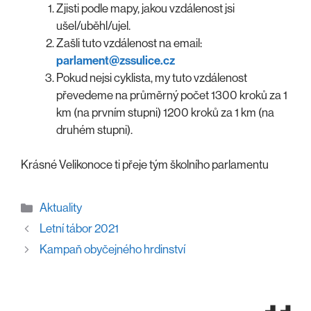
Zjisti podle mapy, jakou vzdálenost jsi
ušel/uběhl/ujel.
Zašli tuto vzdálenost na email:
parlament@zssulice.cz
Pokud nejsi cyklista, my tuto vzdálenost
převedeme na průměrný počet 1300 kroků za 1
km (na prvním stupni) 1200 kroků za 1 km (na
druhém stupni).
Krásné Velikonoce ti přeje tým školního parlamentu
Rubriky
Aktuality
Letní tábor 2021
Kampaň obyčejného hrdinství