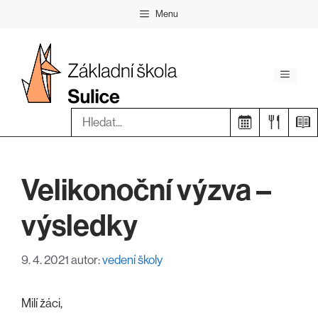
Přeskočit
Menu
na
obsah
Menu
Hledat:
Velikonoční výzva –
výsledky
9. 4. 2021
autor:
vedení školy
Milí žáci,