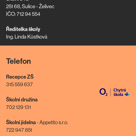
251 68, Sulice - Želivec
IČO: 712 94 554
Ředitelka školy
Ing. Linda Kůstková
Telefon
Recepce ZŠ
315 559 637
Školní družina
702 129 131
Školní jídelna
- Appetito s.r.o.
722 947 851