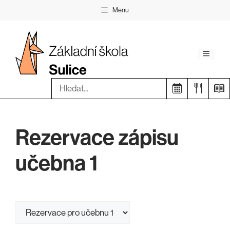
Přeskočit
Menu
na
obsah
Menu
Hledat:
Rezervace zápisu
učebna 1