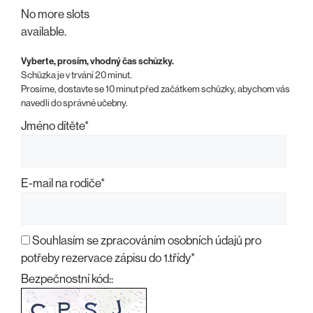
No more slots
available.
Vyberte, prosím, vhodný čas schůzky.
Schůzka je v trvání 20 minut.
Prosíme, dostavte se 10 minut před začátkem schůzky, abychom vás
navedli do správné učebny.
Jméno dítěte
*
E-mail na rodiče
*
Souhlasím se zpracováním osobních údajů pro
potřeby rezervace zápisu do 1.třídy
*
Bezpečnostní kód::