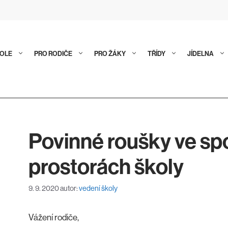
KOLE
PRO RODIČE
PRO ŽÁKY
TŘÍDY
JÍDELNA
Povinné roušky ve sp
prostorách školy
9. 9. 2020
autor:
vedení školy
Vážení rodiče,