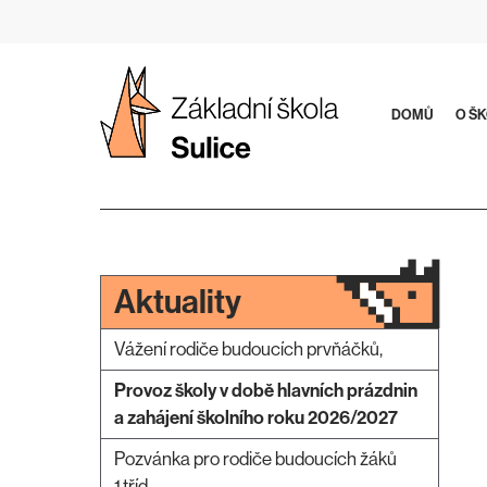
Přeskočit
na
obsah
DOMŮ
O Š
Aktuality
Vážení rodiče budoucích prvňáčků,
Provoz školy v době hlavních prázdnin
a zahájení školního roku 2026/2027
Pozvánka pro rodiče budoucích žáků
1.tříd