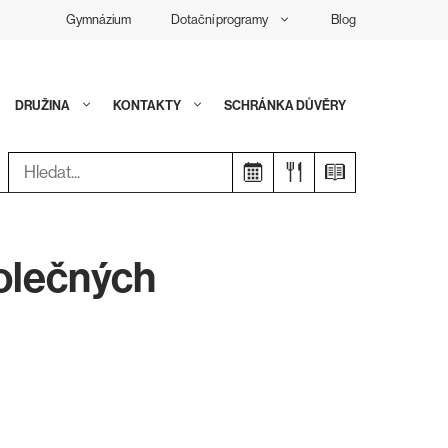
Gymnázium
Dotační programy
Blog
DRUŽINA
KONTAKTY
SCHRÁNKA DŮVĚRY
Hledat:
olečných