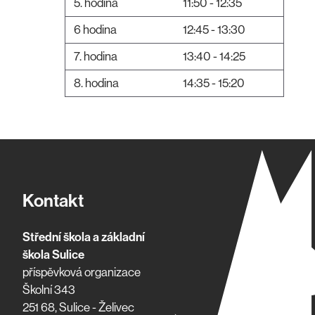
5. hodina
11:50 - 12:35
6 hodina
12:45 - 13:30
7. hodina
13:40 - 14:25
8. hodina
14:35 - 15:20
Kontakt
Střední škola a základní
škola Sulice
příspěvková organizace
Školní 343
251 68, Sulice - Želivec