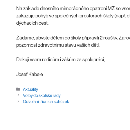
Na základě dnešního mimořádného opatření MZ se všem
zakazuje pohyb ve společných prostorách školy (např.
dýchacích cest.
Žádáme, abyste dětem do školy připravili 2 roušky. Zár
pozornost zdravotnímu stavu vašich dětí.
Děkuji všem rodičům i žákům za spolupráci,
Josef Kabele
Rubriky
Aktuality
Volby do školské rady
Odvolání třídních schůzek