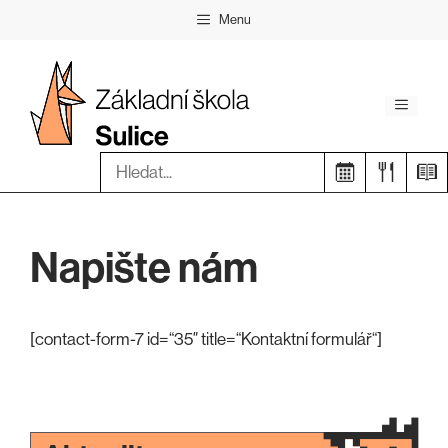
Přeskočit
Menu
na
obsah
Menu
Hledat:
Napište nám
[contact-form-7 id=“35″ title=“Kontaktní formulář“]