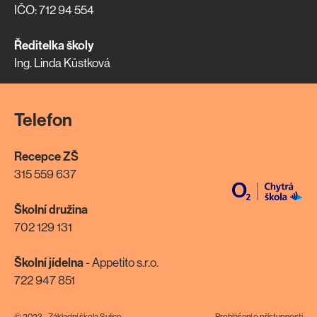
IČO: 712 94 554
Ředitelka školy
Ing. Linda Kůstková
Telefon
Recepce ZŠ
315 559 637
Školní družina
702 129 131
Školní jídelna
- Appetito s.r.o.
722 947 851
© 2023 - Základní škola Sulice
Prohlášení o přístupnosti