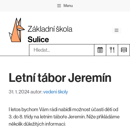
Přeskočit
Menu
na
obsah
Menu
Hledat:
Letní tábor Jeremín
31. 1. 2024
autor:
vedení školy
I letos bychom Vám rádi nabídli možnost účasti dětí od
3. do 8. třídy na letním táboře Jeremín. Níže přikládáme
několik důležitých informací: