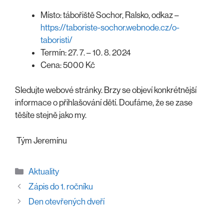
Místo: tábořiště Sochor, Ralsko, odkaz –
https://taboriste-sochor.webnode.cz/o-
taboristi/
Termín: 27. 7. – 10. 8. 2024
Cena: 5000 Kč
Sledujte webové stránky. Brzy se objeví konkrétnější
informace o přihlašování dětí. Doufáme, že se zase
těšíte stejně jako my.
Tým Jeremínu
Rubriky
Aktuality
Zápis do 1. ročníku
Den otevřených dveří