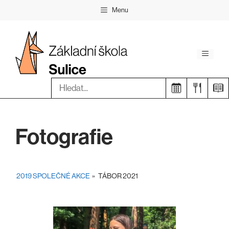
Přeskočit
Menu
na
obsah
Menu
Hledat:
Fotografie
2019 SPOLEČNÉ AKCE
»
TÁBOR 2021