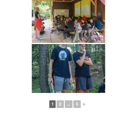
1
2
...
5
►