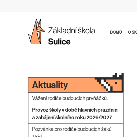
Přeskočit
na
obsah
DOMŮ
O Š
Aktuality
Vážení rodiče budoucích prvňáčků,
Provoz školy v době hlavních prázdnin
a zahájení školního roku 2026/2027
Pozvánka pro rodiče budoucích žáků
1.tříd