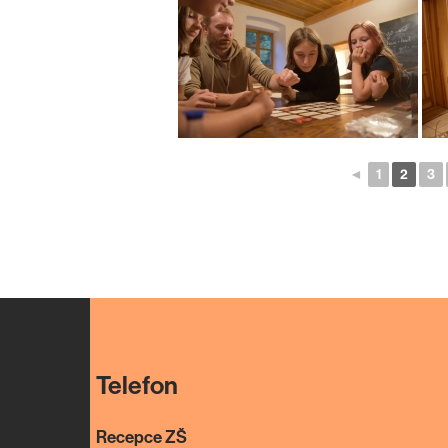
◄
1
2
3
Telefon
Recepce ZŠ