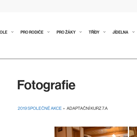
KOLE
PRO RODIČE
PRO ŽÁKY
TŘÍDY
JÍDELNA
Fotografie
2019 SPOLEČNÉ AKCE
»
ADAPTAČNÍ KURZ 7.A