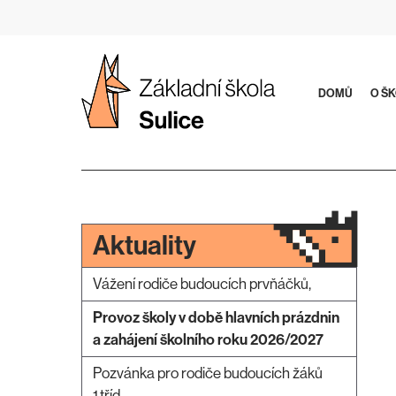
Přeskočit
na
obsah
DOMŮ
O Š
Aktuality
Vážení rodiče budoucích prvňáčků,
Provoz školy v době hlavních prázdnin
a zahájení školního roku 2026/2027
Pozvánka pro rodiče budoucích žáků
1.tříd