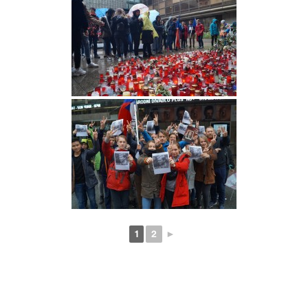
1
2
►