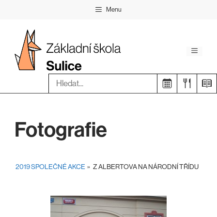
Přeskočit
Menu
na
obsah
Menu
Hledat:
Fotografie
2019 SPOLEČNÉ AKCE
»
Z ALBERTOVA NA NÁRODNÍ TŘÍDU