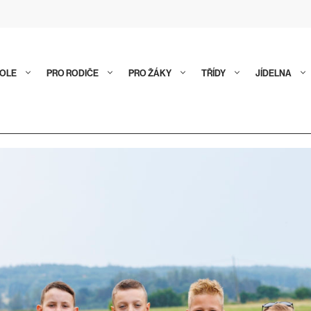
KOLE
PRO RODIČE
PRO ŽÁKY
TŘÍDY
JÍDELNA